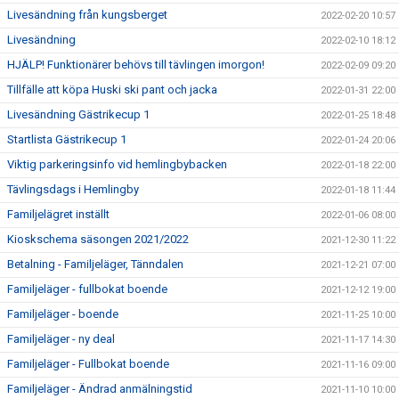
Livesändning från kungsberget
2022-02-20 10:57
Livesändning
2022-02-10 18:12
HJÄLP! Funktionärer behövs till tävlingen imorgon!
2022-02-09 09:20
Tillfälle att köpa Huski ski pant och jacka
2022-01-31 22:00
Livesändning Gästrikecup 1
2022-01-25 18:48
Startlista Gästrikecup 1
2022-01-24 20:06
Viktig parkeringsinfo vid hemlingbybacken
2022-01-18 22:00
Tävlingsdags i Hemlingby
2022-01-18 11:44
Familjelägret inställt
2022-01-06 08:00
Kioskschema säsongen 2021/2022
2021-12-30 11:22
Betalning - Familjeläger, Tänndalen
2021-12-21 07:00
Familjeläger - fullbokat boende
2021-12-12 19:00
Familjeläger - boende
2021-11-25 10:00
Familjeläger - ny deal
2021-11-17 14:30
Familjeläger - Fullbokat boende
2021-11-16 09:00
Familjeläger - Ändrad anmälningstid
2021-11-10 10:00