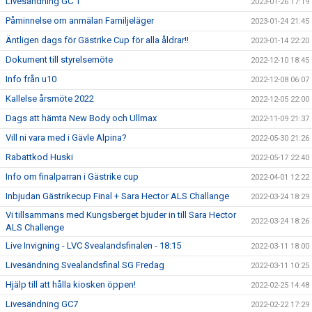
Livesändning GC 1
2023-01-26 17:19
Påminnelse om anmälan Familjeläger
2023-01-24 21:45
Äntligen dags för Gästrike Cup för alla åldrar!!
2023-01-14 22:20
Dokument till styrelsemöte
2022-12-10 18:45
Info från u10
2022-12-08 06:07
Kallelse årsmöte 2022
2022-12-05 22:00
Dags att hämta New Body och Ullmax
2022-11-09 21:37
Vill ni vara med i Gävle Alpina?
2022-05-30 21:26
Rabattkod Huski
2022-05-17 22:40
Info om finalparran i Gästrike cup
2022-04-01 12:22
Inbjudan Gästrikecup Final + Sara Hector ALS Challange
2022-03-24 18:29
Vi tillsammans med Kungsberget bjuder in till Sara Hector
2022-03-24 18:26
ALS Challenge
Live Invigning - LVC Svealandsfinalen - 18:15
2022-03-11 18:00
Livesändning Svealandsfinal SG Fredag
2022-03-11 10:25
Hjälp till att hålla kiosken öppen!
2022-02-25 14:48
Livesändning GC7
2022-02-22 17:29