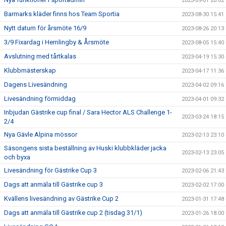
2023-09-01 20:02
Barmarks kläder finns hos Team Sportia
2023-08-30 15:41
Nytt datum för årsmöte 16/9
2023-08-26 20:13
3/9 Fixardag i Hemlingby & Årsmöte
2023-08-05 15:40
Avslutning med tårtkalas
2023-04-19 15:30
Klubbmästerskap
2023-04-17 11:36
Dagens Livesändning
2023-04-02 09:16
Livesändning förmiddag
2023-04-01 09:32
Inbjudan Gästrike cup final / Sara Hector ALS Challenge 1-
2023-03-24 18:15
2/4
Nya Gävle Alpina mössor
2023-02-13 23:10
Säsongens sista beställning av Huski klubbkläder jacka
2023-02-13 23:05
och byxa
Livesändning för Gästrike Cup 3
2023-02-06 21:43
Dags att anmäla till Gästrike cup 3
2023-02-02 17:00
Kvällens livesändning av Gästrike Cup 2
2023-01-31 17:48
Dags att anmäla till Gästrike cup 2 (tisdag 31/1)
2023-01-26 18:00