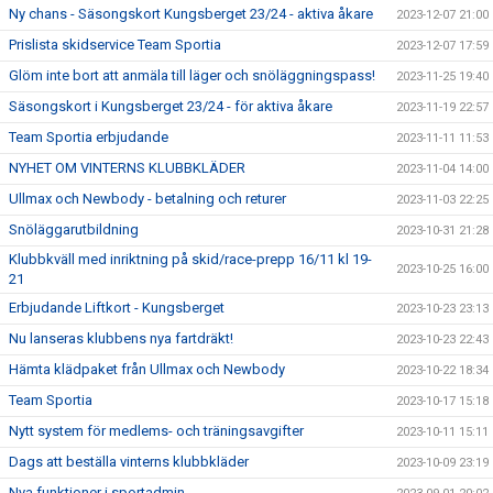
Ny chans - Säsongskort Kungsberget 23/24 - aktiva åkare
2023-12-07 21:00
Prislista skidservice Team Sportia
2023-12-07 17:59
Glöm inte bort att anmäla till läger och snöläggningspass!
2023-11-25 19:40
Säsongskort i Kungsberget 23/24 - för aktiva åkare
2023-11-19 22:57
Team Sportia erbjudande
2023-11-11 11:53
NYHET OM VINTERNS KLUBBKLÄDER
2023-11-04 14:00
Ullmax och Newbody - betalning och returer
2023-11-03 22:25
Snöläggarutbildning
2023-10-31 21:28
Klubbkväll med inriktning på skid/race-prepp 16/11 kl 19-
2023-10-25 16:00
21
Erbjudande Liftkort - Kungsberget
2023-10-23 23:13
Nu lanseras klubbens nya fartdräkt!
2023-10-23 22:43
Hämta klädpaket från Ullmax och Newbody
2023-10-22 18:34
Team Sportia
2023-10-17 15:18
Nytt system för medlems- och träningsavgifter
2023-10-11 15:11
Dags att beställa vinterns klubbkläder
2023-10-09 23:19
Nya funktioner i sportadmin