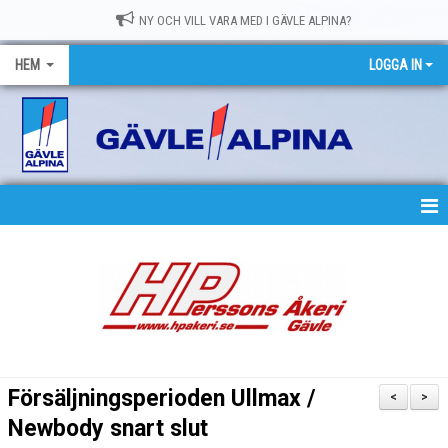
NY OCH VILL VARA MED I GÄVLE ALPINA?
HEM
LOGGA IN
HEM
NYHETER
OM GASK
MEDLEMSKAP
Försäljningsperioden Ullmax /
<
>
TRÄNING
Newbody snart slut