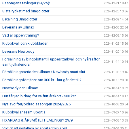
Säsongens tävlingar (24/25)!
2024-12-21 18:47
Sista rycket med bingolotter
2024-12-20 13:36
Betalning Bingolotter
2024-12-09 14:04
Leverans av Ullmax
2024-12-03 22:54
Vad är öppen träning?
2024-12-02 15:56
Klubbkväll och klubbkläder
2024-11-23 15:26
Leverans Newbody
2024-11-20 10:46
Försäljning av bingolotter till uppesittarkväll och nyårsafton
2024-11-14 10:44
samt julkalendrar
Försäljningsperioden Ullmax / Newbody snart slut
2024-11-06 19:16
Försäljningsförtjänst om 300 kr - hur går det till?
2024-10-16 20:00
Newbody och Ullmax
2024-10-14 19:32
Hur får jag bidrag för valfritt årskort - 500 kr?
2024-10-14 19:17
Nya avgifter/bidrag säsongen 2024/2025
2024-10-08 20:54
Klubbkvällar Team Sportia
2024-09-27 10:26
FIXARDAG & ÅRSMÖTE I HEMLINGBY 29/9
2024-09-08 13:55
Viktigt att installera ny sportadmin app!
2024-09-05 20:51