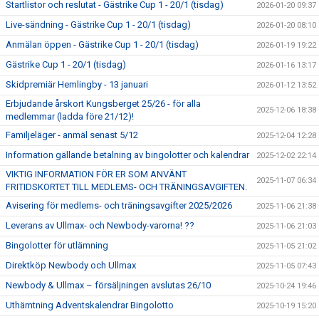
Startlistor och reslutat - Gästrike Cup 1 - 20/1 (tisdag)
2026-01-20 09:37
Live-sändning - Gästrike Cup 1 - 20/1 (tisdag)
2026-01-20 08:10
Anmälan öppen - Gästrike Cup 1 - 20/1 (tisdag)
2026-01-19 19:22
Gästrike Cup 1 - 20/1 (tisdag)
2026-01-16 13:17
Skidpremiär Hemlingby - 13 januari
2026-01-12 13:52
Erbjudande årskort Kungsberget 25/26 - för alla
2025-12-06 18:38
medlemmar (ladda före 21/12)!
Familjeläger - anmäl senast 5/12
2025-12-04 12:28
Information gällande betalning av bingolotter och kalendrar
2025-12-02 22:14
VIKTIG INFORMATION FÖR ER SOM ANVÄNT
2025-11-07 06:34
FRITIDSKORTET TILL MEDLEMS- OCH TRÄNINGSAVGIFTEN.
Avisering för medlems- och träningsavgifter 2025/2026
2025-11-06 21:38
Leverans av Ullmax- och Newbody-varorna! ??
2025-11-06 21:03
Bingolotter för utlämning
2025-11-05 21:02
Direktköp Newbody och Ullmax
2025-11-05 07:43
Newbody & Ullmax – försäljningen avslutas 26/10
2025-10-24 19:46
Uthämtning Adventskalendrar Bingolotto
2025-10-19 15:20