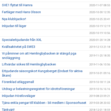
SVE1 flyttat till Hamra
2020-11-07 08:55
Fartläger med Hans Olsson
2020-10-30 12:35
Nya klubbjackor!
2020-10-25 20:41
Inbjudan till läger
2020-10-19 12:19
2020-10-19 10:56
Specialerbjudande från XXL
2020-01-20 14:28
Kvällsaktivitet på SWE3
2019-12-13 21:18
Vi påminner om att Hemlingbybacken är stängd pga
2019-11-25 18:35
snöläggning
Liftvärdar sökes till Hemlingbybacken
2019-11-06 10:56
Erbjudande säsongskort Kungsberget (Endast för aktiva
2019-10-31 09:16
åkare)
Förenklad utläggsmall
2019-10-18 11:24
Utdrag ur belastningsregistret för idrottsföreningar
2019-10-16 16:16
Inbjudan Höstlovsläger
2019-08-23 09:21
Tjäna enkla pengar till klubben - bli medlem i Sponsorhuset
2019-03-28 20:02
Tänkvärt!
2018-12-01 18:59