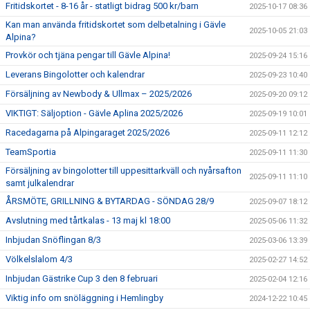
Fritidskortet - 8-16 år - statligt bidrag 500 kr/barn
2025-10-17 08:36
Kan man använda fritidskortet som delbetalning i Gävle
2025-10-05 21:03
Alpina?
Provkör och tjäna pengar till Gävle Alpina!
2025-09-24 15:16
Leverans Bingolotter och kalendrar
2025-09-23 10:40
Försäljning av Newbody & Ullmax – 2025/2026
2025-09-20 09:12
VIKTIGT: Säljoption - Gävle Aplina 2025/2026
2025-09-19 10:01
Racedagarna på Alpingaraget 2025/2026
2025-09-11 12:12
TeamSportia
2025-09-11 11:30
Försäljning av bingolotter till uppesittarkväll och nyårsafton
2025-09-11 11:10
samt julkalendrar
ÅRSMÖTE, GRILLNING & BYTARDAG - SÖNDAG 28/9
2025-09-07 18:12
Avslutning med tårtkalas - 13 maj kl 18:00
2025-05-06 11:32
Inbjudan Snöflingan 8/3
2025-03-06 13:39
Völkelslalom 4/3
2025-02-27 14:52
Inbjudan Gästrike Cup 3 den 8 februari
2025-02-04 12:16
Viktig info om snöläggning i Hemlingby
2024-12-22 10:45