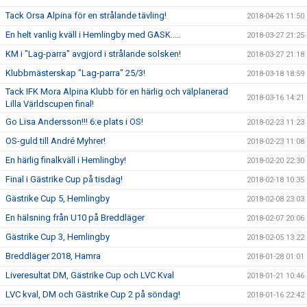
Tack Orsa Alpina för en strålande tävling!
2018-04-26 11:50
En helt vanlig kväll i Hemlingby med GASK.....
2018-03-27 21:25
KM i "Lag-parra" avgjord i strålande solsken!
2018-03-27 21:18
Klubbmästerskap "Lag-parra" 25/3!
2018-03-18 18:59
Tack IFK Mora Alpina Klubb för en härlig och välplanerad
2018-03-16 14:21
Lilla Världscupen final!
Go Lisa Andersson!!! 6:e plats i OS!
2018-02-23 11:23
OS-guld till André Myhrer!
2018-02-23 11:08
En härlig finalkväll i Hemlingby!
2018-02-20 22:30
Final i Gästrike Cup på tisdag!
2018-02-18 10:35
Gästrike Cup 5, Hemlingby
2018-02-08 23:03
En hälsning från U10 på Breddläger
2018-02-07 20:06
Gästrike Cup 3, Hemlingby
2018-02-05 13:22
Breddläger 2018, Hamra
2018-01-28 01:01
Liveresultat DM, Gästrike Cup och LVC Kval
2018-01-21 10:46
LVC kval, DM och Gästrike Cup 2 på söndag!
2018-01-16 22:42