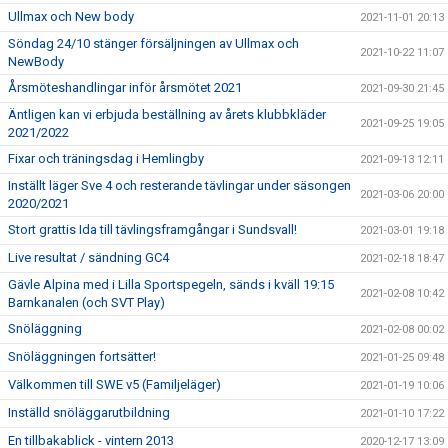
Ullmax och New body
2021-11-01 20:13
Söndag 24/10 stänger försäljningen av Ullmax och
2021-10-22 11:07
NewBody
Årsmöteshandlingar inför årsmötet 2021
2021-09-30 21:45
Äntligen kan vi erbjuda beställning av årets klubbkläder
2021-09-25 19:05
2021/2022
Fixar och träningsdag i Hemlingby
2021-09-13 12:11
Inställt läger Sve 4 och resterande tävlingar under säsongen
2021-03-06 20:00
2020/2021
Stort grattis Ida till tävlingsframgångar i Sundsvall!
2021-03-01 19:18
Live resultat / sändning GC4
2021-02-18 18:47
Gävle Alpina med i Lilla Sportspegeln, sänds i kväll 19:15
2021-02-08 10:42
Barnkanalen (och SVT Play)
Snöläggning
2021-02-08 00:02
Snöläggningen fortsätter!
2021-01-25 09:48
Välkommen till SWE v5 (Familjeläger)
2021-01-19 10:06
Inställd snöläggarutbildning
2021-01-10 17:22
En tillbakablick - vintern 2013
2020-12-17 13:09