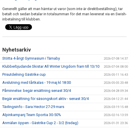
Generellt gäller att man hämtar ut varor (som inte är direktbeställning), tar
betalt och sedan betalar in totalsumman för det man levererat via en Swish-
inbetalning till klubben.
Nyhetsarkiv
Stötta 4-årigt Gymnasium i Tärnaby
2026-07-08 14:37
Klubberbjudande Skistar All Winter Ungdom fram till 13/10
2026-07-04 08:00
Prisutdelning Gästrike cup
2026-05-11 16:43
Avslutning med tårtkalas - 19 maj kl 18:00
2026-05-05 20:48
Påminnelse: begär ersättning senast 30/4
2026-04-28 09:34
Begär ersättning för säsongskort aktiv - senast 30/4
2026-04-12 21:44
Tävlingsinfo - Sara Hector 27-29 mars
2026-03-19 15:48
Alpinkampanj Team Sportia 30-50%
2026-02-16 13:59
Anmälan öppen - Gästrike Cup 2 - 3/2 (tisdag)
2026-01-31 23:36