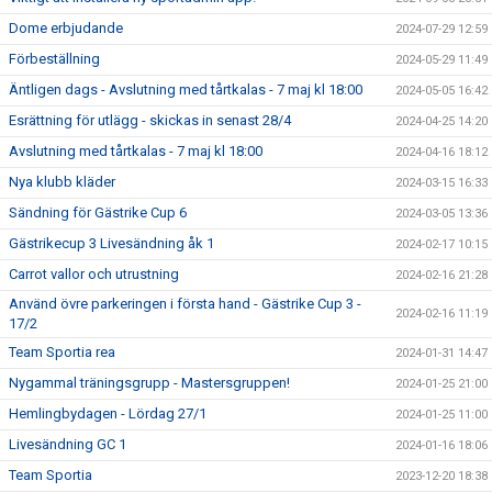
Dome erbjudande
2024-07-29 12:59
Förbeställning
2024-05-29 11:49
Äntligen dags - Avslutning med tårtkalas - 7 maj kl 18:00
2024-05-05 16:42
Esrättning för utlägg - skickas in senast 28/4
2024-04-25 14:20
Avslutning med tårtkalas - 7 maj kl 18:00
2024-04-16 18:12
Nya klubb kläder
2024-03-15 16:33
Sändning för Gästrike Cup 6
2024-03-05 13:36
Gästrikecup 3 Livesändning åk 1
2024-02-17 10:15
Carrot vallor och utrustning
2024-02-16 21:28
Använd övre parkeringen i första hand - Gästrike Cup 3 -
2024-02-16 11:19
17/2
Team Sportia rea
2024-01-31 14:47
Nygammal träningsgrupp - Mastersgruppen!
2024-01-25 21:00
Hemlingbydagen - Lördag 27/1
2024-01-25 11:00
Livesändning GC 1
2024-01-16 18:06
Team Sportia
2023-12-20 18:38