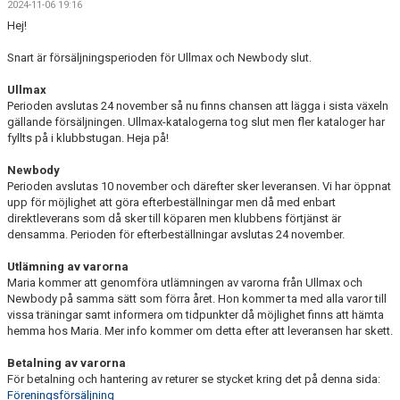
2024-11-06 19:16
TÄVLING
Hej!
LÄGER
Snart är försäljningsperioden för Ullmax och Newbody slut.
Ullmax
KLUBBKLÄDER & UTRUSTNING
Perioden avslutas 24 november så nu finns chansen att lägga i sista växeln
gällande försäljningen. Ullmax-katalogerna tog slut men fler kataloger har
KONTAKT
fyllts på i klubbstugan. Heja på!
Newbody
WEBBSHOP
Perioden avslutas 10 november och därefter sker leveransen. Vi har öppnat
upp för möjlighet att göra efterbeställningar men då med enbart
SNÖLÄGGNING
direktleverans som då sker till köparen men klubbens förtjänst är
densamma. Perioden för efterbeställningar avslutas 24 november.
KIOSKEN
Utlämning av varorna
Maria kommer att genomföra utlämningen av varorna från Ullmax och
SARA HECTOR CUP
Newbody på samma sätt som förra året. Hon kommer ta med alla varor till
vissa träningar samt informera om tidpunkter då möjlighet finns att hämta
hemma hos Maria. Mer info kommer om detta efter att leveransen har skett.
Betalning av varorna
För betalning och hantering av returer se stycket kring det på denna sida:
Föreningsförsäljning