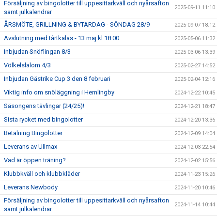
Försäljning av bingolotter till uppesittarkväll och nyårsafton
2025-09-11 11:10
samt julkalendrar
ÅRSMÖTE, GRILLNING & BYTARDAG - SÖNDAG 28/9
2025-09-07 18:12
Avslutning med tårtkalas - 13 maj kl 18:00
2025-05-06 11:32
Inbjudan Snöflingan 8/3
2025-03-06 13:39
Völkelslalom 4/3
2025-02-27 14:52
Inbjudan Gästrike Cup 3 den 8 februari
2025-02-04 12:16
Viktig info om snöläggning i Hemlingby
2024-12-22 10:45
Säsongens tävlingar (24/25)!
2024-12-21 18:47
Sista rycket med bingolotter
2024-12-20 13:36
Betalning Bingolotter
2024-12-09 14:04
Leverans av Ullmax
2024-12-03 22:54
Vad är öppen träning?
2024-12-02 15:56
Klubbkväll och klubbkläder
2024-11-23 15:26
Leverans Newbody
2024-11-20 10:46
Försäljning av bingolotter till uppesittarkväll och nyårsafton
2024-11-14 10:44
samt julkalendrar