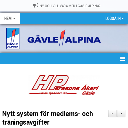
NY OCH VILL VARA MED I GÄVLE ALPINA?
HEM
LOGGA IN
HEM
NYHETER
OM GASK
MEDLEMSKAP
Nytt system för medlems- och
<
>
TRÄNING
träningsavgifter