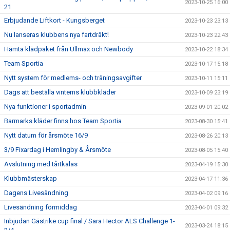
2023-10-25 16:00
21
Erbjudande Liftkort - Kungsberget
2023-10-23 23:13
Nu lanseras klubbens nya fartdräkt!
2023-10-23 22:43
Hämta klädpaket från Ullmax och Newbody
2023-10-22 18:34
Team Sportia
2023-10-17 15:18
Nytt system för medlems- och träningsavgifter
2023-10-11 15:11
Dags att beställa vinterns klubbkläder
2023-10-09 23:19
Nya funktioner i sportadmin
2023-09-01 20:02
Barmarks kläder finns hos Team Sportia
2023-08-30 15:41
Nytt datum för årsmöte 16/9
2023-08-26 20:13
3/9 Fixardag i Hemlingby & Årsmöte
2023-08-05 15:40
Avslutning med tårtkalas
2023-04-19 15:30
Klubbmästerskap
2023-04-17 11:36
Dagens Livesändning
2023-04-02 09:16
Livesändning förmiddag
2023-04-01 09:32
Inbjudan Gästrike cup final / Sara Hector ALS Challenge 1-
2023-03-24 18:15