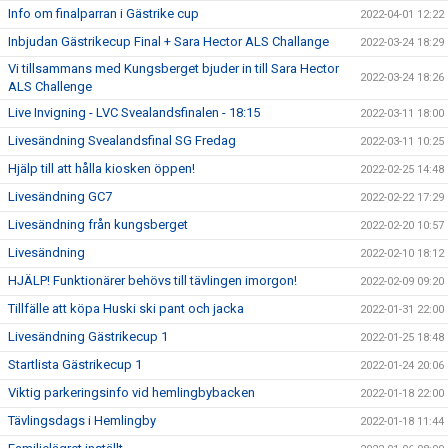
Info om finalparran i Gästrike cup
2022-04-01 12:22
Inbjudan Gästrikecup Final + Sara Hector ALS Challange
2022-03-24 18:29
Vi tillsammans med Kungsberget bjuder in till Sara Hector
2022-03-24 18:26
ALS Challenge
Live Invigning - LVC Svealandsfinalen - 18:15
2022-03-11 18:00
Livesändning Svealandsfinal SG Fredag
2022-03-11 10:25
Hjälp till att hålla kiosken öppen!
2022-02-25 14:48
Livesändning GC7
2022-02-22 17:29
Livesändning från kungsberget
2022-02-20 10:57
Livesändning
2022-02-10 18:12
HJÄLP! Funktionärer behövs till tävlingen imorgon!
2022-02-09 09:20
Tillfälle att köpa Huski ski pant och jacka
2022-01-31 22:00
Livesändning Gästrikecup 1
2022-01-25 18:48
Startlista Gästrikecup 1
2022-01-24 20:06
Viktig parkeringsinfo vid hemlingbybacken
2022-01-18 22:00
Tävlingsdags i Hemlingby
2022-01-18 11:44