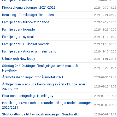
Familjelägret inställt
2022-01-06 08:00
Kioskschema säsongen 2021/2022
2021-12-30 11:22
Betalning - Familjeläger, Tänndalen
2021-12-21 07:00
Familjeläger - fullbokat boende
2021-12-12 19:00
Familjeläger - boende
2021-11-25 10:00
Familjeläger - ny deal
2021-11-17 14:30
Familjeläger - Fullbokat boende
2021-11-16 09:00
Familjeläger - Ändrad anmälningstid
2021-11-10 10:00
Ullmax och New body
2021-11-01 20:13
Söndag 24/10 stänger försäljningen av Ullmax och
2021-10-22 11:07
NewBody
Årsmöteshandlingar inför årsmötet 2021
2021-09-30 21:45
Äntligen kan vi erbjuda beställning av årets klubbkläder
2021-09-25 19:05
2021/2022
Fixar och träningsdag i Hemlingby
2021-09-13 12:11
Inställt läger Sve 4 och resterande tävlingar under säsongen
2021-03-06 20:00
2020/2021
Stort grattis Ida till tävlingsframgångar i Sundsvall!
2021-03-01 19:18