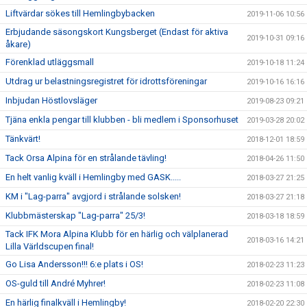
Liftvärdar sökes till Hemlingbybacken
2019-11-06 10:56
Erbjudande säsongskort Kungsberget (Endast för aktiva
2019-10-31 09:16
åkare)
Förenklad utläggsmall
2019-10-18 11:24
Utdrag ur belastningsregistret för idrottsföreningar
2019-10-16 16:16
Inbjudan Höstlovsläger
2019-08-23 09:21
Tjäna enkla pengar till klubben - bli medlem i Sponsorhuset
2019-03-28 20:02
Tänkvärt!
2018-12-01 18:59
Tack Orsa Alpina för en strålande tävling!
2018-04-26 11:50
En helt vanlig kväll i Hemlingby med GASK.....
2018-03-27 21:25
KM i "Lag-parra" avgjord i strålande solsken!
2018-03-27 21:18
Klubbmästerskap "Lag-parra" 25/3!
2018-03-18 18:59
Tack IFK Mora Alpina Klubb för en härlig och välplanerad
2018-03-16 14:21
Lilla Världscupen final!
Go Lisa Andersson!!! 6:e plats i OS!
2018-02-23 11:23
OS-guld till André Myhrer!
2018-02-23 11:08
En härlig finalkväll i Hemlingby!
2018-02-20 22:30