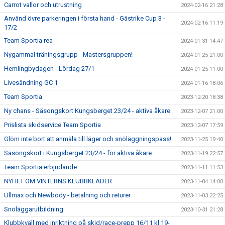
Carrot vallor och utrustning
2024-02-16 21:28
Använd övre parkeringen i första hand - Gästrike Cup 3 -
2024-02-16 11:19
17/2
Team Sportia rea
2024-01-31 14:47
Nygammal träningsgrupp - Mastersgruppen!
2024-01-25 21:00
Hemlingbydagen - Lördag 27/1
2024-01-25 11:00
Livesändning GC 1
2024-01-16 18:06
Team Sportia
2023-12-20 18:38
Ny chans - Säsongskort Kungsberget 23/24 - aktiva åkare
2023-12-07 21:00
Prislista skidservice Team Sportia
2023-12-07 17:59
Glöm inte bort att anmäla till läger och snöläggningspass!
2023-11-25 19:40
Säsongskort i Kungsberget 23/24 - för aktiva åkare
2023-11-19 22:57
Team Sportia erbjudande
2023-11-11 11:53
NYHET OM VINTERNS KLUBBKLÄDER
2023-11-04 14:00
Ullmax och Newbody - betalning och returer
2023-11-03 22:25
Snöläggarutbildning
2023-10-31 21:28
Klubbkväll med inriktning på skid/race-prepp 16/11 kl 19-