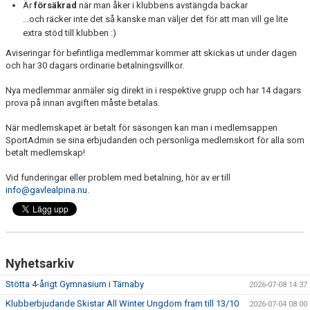
Är
försäkrad
när man åker i klubbens avstängda backar
...och räcker inte det så kanske man väljer det för att man vill ge lite
extra stöd till klubben :)
Aviseringar för befintliga medlemmar kommer att skickas ut under dagen
och har 30 dagars ordinarie betalningsvillkor.
Nya medlemmar anmäler sig direkt in i respektive grupp och har 14 dagars
prova på innan avgiften måste betalas.
När medlemskapet är betalt för säsongen kan man i medlemsappen
SportAdmin se sina erbjudanden och personliga medlemskort för alla som
betalt medlemskap!
Vid funderingar eller problem med betalning, hör av er till
info@gavlealpina.nu
.
Nyhetsarkiv
Stötta 4-årigt Gymnasium i Tärnaby
2026-07-08 14:37
Klubberbjudande Skistar All Winter Ungdom fram till 13/10
2026-07-04 08:00