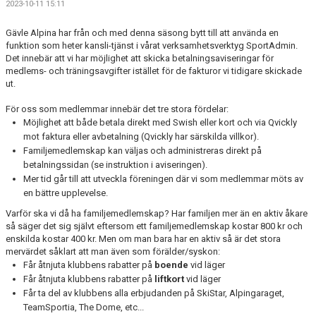
2023-10-11 15:11
TÄVLING
Gävle Alpina har från och med denna säsong bytt till att använda en
LÄGER
funktion som heter kansli-tjänst i vårat verksamhetsverktyg SportAdmin.
Det innebär att vi har möjlighet att skicka betalningsaviseringar för
medlems- och träningsavgifter istället för de fakturor vi tidigare skickade
KLUBBKLÄDER & UTRUSTNING
ut.
KONTAKT
För oss som medlemmar innebär det tre stora fördelar:
Möjlighet att både betala direkt med Swish eller kort och via Qvickly
mot faktura eller avbetalning (Qvickly har särskilda villkor).
WEBBSHOP
Familjemedlemskap kan väljas och administreras direkt på
betalningssidan (se instruktion i aviseringen).
SNÖLÄGGNING
Mer tid går till att utveckla föreningen där vi som medlemmar möts av
en bättre upplevelse.
KIOSKEN
Varför ska vi då ha familjemedlemskap? Har familjen mer än en aktiv åkare
så säger det sig självt eftersom ett familjemedlemskap kostar 800 kr och
SARA HECTOR CUP
enskilda kostar 400 kr. Men om man bara har en aktiv så är det stora
mervärdet såklart att man även som förälder/syskon:
Får åtnjuta klubbens rabatter på
boende
vid läger
Får åtnjuta klubbens rabatter på
liftkort
vid läger
Får ta del av klubbens alla erbjudanden på SkiStar, Alpingaraget,
TeamSportia, The Dome, etc...