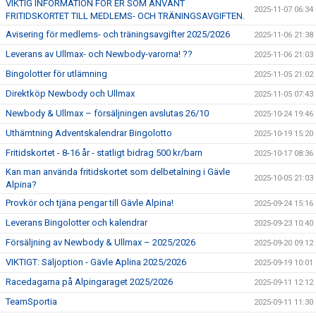
VIKTIG INFORMATION FÖR ER SOM ANVÄNT
2025-11-07 06:34
FRITIDSKORTET TILL MEDLEMS- OCH TRÄNINGSAVGIFTEN.
Avisering för medlems- och träningsavgifter 2025/2026
2025-11-06 21:38
Leverans av Ullmax- och Newbody-varorna! ??
2025-11-06 21:03
Bingolotter för utlämning
2025-11-05 21:02
Direktköp Newbody och Ullmax
2025-11-05 07:43
Newbody & Ullmax – försäljningen avslutas 26/10
2025-10-24 19:46
Uthämtning Adventskalendrar Bingolotto
2025-10-19 15:20
Fritidskortet - 8-16 år - statligt bidrag 500 kr/barn
2025-10-17 08:36
Kan man använda fritidskortet som delbetalning i Gävle
2025-10-05 21:03
Alpina?
Provkör och tjäna pengar till Gävle Alpina!
2025-09-24 15:16
Leverans Bingolotter och kalendrar
2025-09-23 10:40
Försäljning av Newbody & Ullmax – 2025/2026
2025-09-20 09:12
VIKTIGT: Säljoption - Gävle Aplina 2025/2026
2025-09-19 10:01
Racedagarna på Alpingaraget 2025/2026
2025-09-11 12:12
TeamSportia
2025-09-11 11:30