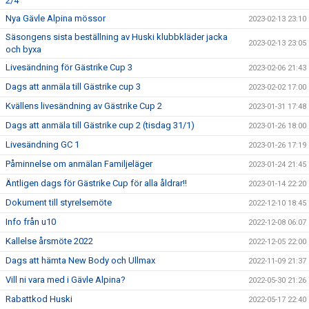
2/4
Nya Gävle Alpina mössor
2023-02-13 23:10
Säsongens sista beställning av Huski klubbkläder jacka
2023-02-13 23:05
och byxa
Livesändning för Gästrike Cup 3
2023-02-06 21:43
Dags att anmäla till Gästrike cup 3
2023-02-02 17:00
Kvällens livesändning av Gästrike Cup 2
2023-01-31 17:48
Dags att anmäla till Gästrike cup 2 (tisdag 31/1)
2023-01-26 18:00
Livesändning GC 1
2023-01-26 17:19
Påminnelse om anmälan Familjeläger
2023-01-24 21:45
Äntligen dags för Gästrike Cup för alla åldrar!!
2023-01-14 22:20
Dokument till styrelsemöte
2022-12-10 18:45
Info från u10
2022-12-08 06:07
Kallelse årsmöte 2022
2022-12-05 22:00
Dags att hämta New Body och Ullmax
2022-11-09 21:37
Vill ni vara med i Gävle Alpina?
2022-05-30 21:26
Rabattkod Huski
2022-05-17 22:40