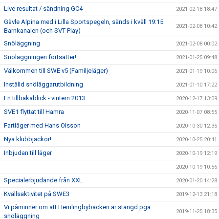
Live resultat / sändning GC4
2021-02-18 18:47
Gävle Alpina med i Lilla Sportspegeln, sänds i kväll 19:15
2021-02-08 10:42
Barnkanalen (och SVT Play)
Snöläggning
2021-02-08 00:02
Snöläggningen fortsätter!
2021-01-25 09:48
Välkommen till SWE v5 (Familjeläger)
2021-01-19 10:06
Inställd snöläggarutbildning
2021-01-10 17:22
En tillbakablick - vintern 2013
2020-12-17 13:09
SVE1 flyttat till Hamra
2020-11-07 08:55
Fartläger med Hans Olsson
2020-10-30 12:35
Nya klubbjackor!
2020-10-25 20:41
Inbjudan till läger
2020-10-19 12:19
2020-10-19 10:56
Specialerbjudande från XXL
2020-01-20 14:28
Kvällsaktivitet på SWE3
2019-12-13 21:18
Vi påminner om att Hemlingbybacken är stängd pga
2019-11-25 18:35
snöläggning