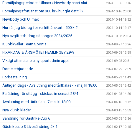
Försäljningsperioden Ullmax / Newbody snart slut
2024-11-06 19:16
Försäljningsförtjänst om 300 kr - hur går det till?
2024-10-16 20:00
Newbody och Ullmax
2024-10-14 19:32
Hur får jag bidrag för valfritt årskort - 500 kr?
2024-10-14 19:17
Nya avgifter/bidrag säsongen 2024/2025
2024-10-08 20:54
Klubbkvällar Team Sportia
2024-09-27 10:26
FIXARDAG & ÅRSMÖTE I HEMLINGBY 29/9
2024-09-08 13:55
Viktigt att installera ny sportadmin app!
2024-09-05 20:51
Dome erbjudande
2024-07-29 12:59
Förbeställning
2024-05-29 11:49
Äntligen dags - Avslutning med tårtkalas - 7 maj kl 18:00
2024-05-05 16:42
Esrättning för utlägg - skickas in senast 28/4
2024-04-25 14:20
Avslutning med tårtkalas - 7 maj kl 18:00
2024-04-16 18:12
Nya klubb kläder
2024-03-15 16:33
Sändning för Gästrike Cup 6
2024-03-05 13:36
Gästrikecup 3 Livesändning åk 1
2024-02-17 10:15