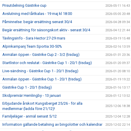
Prisutdelning Gästrike cup
2026-05-11 16:43
Avslutning med tårtkalas - 19 maj kl 18:00
2026-05-05 20:48
Påminnelse: begär ersättning senast 30/4
2026-04-28 09:34
Begär ersättning för säsongskort aktiv - senast 30/4
2026-04-12 21:44
Tävlingsinfo - Sara Hector 27-29 mars
2026-03-19 15:48
Alpinkampanj Team Sportia 30-50%
2026-02-16 13:59
Anmälan öppen - Gästrike Cup 2 - 3/2 (tisdag)
2026-01-31 23:36
Startlistor och reslutat - Gästrike Cup 1 - 20/1 (tisdag)
2026-01-20 09:37
Live-sändning - Gästrike Cup 1 - 20/1 (tisdag)
2026-01-20 08:10
Anmälan öppen - Gästrike Cup 1 - 20/1 (tisdag)
2026-01-19 19:22
Gästrike Cup 1 - 20/1 (tisdag)
2026-01-16 13:17
Skidpremiär Hemlingby - 13 januari
2026-01-12 13:52
Erbjudande årskort Kungsberget 25/26 - för alla
2025-12-06 18:38
medlemmar (ladda före 21/12)!
Familjeläger - anmäl senast 5/12
2025-12-04 12:28
Information gällande betalning av bingolotter och kalendrar
2025-12-02 22:14