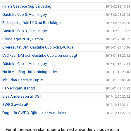
Final i Gästrike Cup på tisdag!
2018-02-18 10:35
Gästrike Cup 5, Hemlingby
2018-02-08 23:03
En hälsning från U10 på Breddläger
2018-02-07 20:06
Gästrike Cup 3, Hemlingby
2018-02-05 13:22
Breddläger 2018, Hamra
2018-01-28 01:01
Liveresultat DM, Gästrike Cup och LVC Kval
2018-01-21 10:46
LVC kval, DM och Gästrike Cup 2 på söndag!
2018-01-16 22:42
Gästrike Cup 1, Hemlingby
2018-01-16 17:44
Nu är vi igång - Info träningstider
2018-01-12 23:46
Inbjudan Gästrike Cup #1
2018-01-09 00:20
Parkeringen stängd
2018-01-02 15:22
Lisa Andersson till OS!!
2017-12-20 22:22
SWE 3 avklarat!
2017-12-17 22:11
Dags för SWE 3, Björnrike / Vemdalen
2017-12-11 22:57
Inbjudan till Breddläger 2018
2017-12-05 00:15
SWE 2 - Läger i Björnrike
För att hemsidan ska fungera korrekt använder vi nödvändiga
2017-11-27 16:19