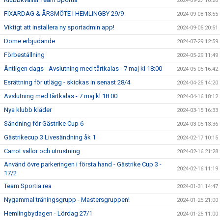
2024-09-27 10:26
FIXARDAG & ÅRSMÖTE I HEMLINGBY 29/9
2024-09-08 13:55
Viktigt att installera ny sportadmin app!
2024-09-05 20:51
Dome erbjudande
2024-07-29 12:59
Förbeställning
2024-05-29 11:49
Äntligen dags - Avslutning med tårtkalas - 7 maj kl 18:00
2024-05-05 16:42
Esrättning för utlägg - skickas in senast 28/4
2024-04-25 14:20
Avslutning med tårtkalas - 7 maj kl 18:00
2024-04-16 18:12
Nya klubb kläder
2024-03-15 16:33
Sändning för Gästrike Cup 6
2024-03-05 13:36
Gästrikecup 3 Livesändning åk 1
2024-02-17 10:15
Carrot vallor och utrustning
2024-02-16 21:28
Använd övre parkeringen i första hand - Gästrike Cup 3 -
2024-02-16 11:19
17/2
Team Sportia rea
2024-01-31 14:47
Nygammal träningsgrupp - Mastersgruppen!
2024-01-25 21:00
Hemlingbydagen - Lördag 27/1
2024-01-25 11:00