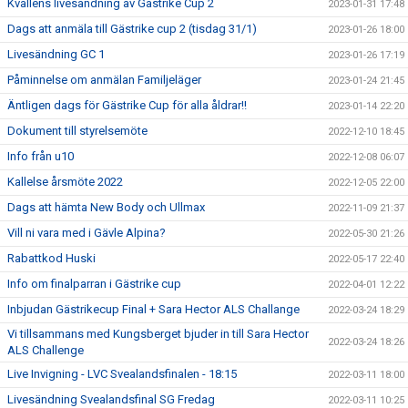
Kvällens livesändning av Gästrike Cup 2
2023-01-31 17:48
Dags att anmäla till Gästrike cup 2 (tisdag 31/1)
2023-01-26 18:00
Livesändning GC 1
2023-01-26 17:19
Påminnelse om anmälan Familjeläger
2023-01-24 21:45
Äntligen dags för Gästrike Cup för alla åldrar!!
2023-01-14 22:20
Dokument till styrelsemöte
2022-12-10 18:45
Info från u10
2022-12-08 06:07
Kallelse årsmöte 2022
2022-12-05 22:00
Dags att hämta New Body och Ullmax
2022-11-09 21:37
Vill ni vara med i Gävle Alpina?
2022-05-30 21:26
Rabattkod Huski
2022-05-17 22:40
Info om finalparran i Gästrike cup
2022-04-01 12:22
Inbjudan Gästrikecup Final + Sara Hector ALS Challange
2022-03-24 18:29
Vi tillsammans med Kungsberget bjuder in till Sara Hector
2022-03-24 18:26
ALS Challenge
Live Invigning - LVC Svealandsfinalen - 18:15
2022-03-11 18:00
Livesändning Svealandsfinal SG Fredag
2022-03-11 10:25