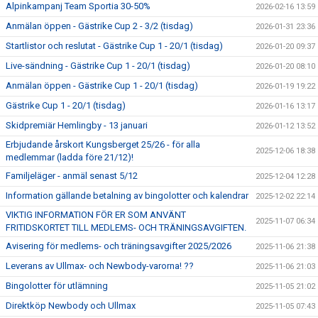
Alpinkampanj Team Sportia 30-50%
2026-02-16 13:59
Anmälan öppen - Gästrike Cup 2 - 3/2 (tisdag)
2026-01-31 23:36
Startlistor och reslutat - Gästrike Cup 1 - 20/1 (tisdag)
2026-01-20 09:37
Live-sändning - Gästrike Cup 1 - 20/1 (tisdag)
2026-01-20 08:10
Anmälan öppen - Gästrike Cup 1 - 20/1 (tisdag)
2026-01-19 19:22
Gästrike Cup 1 - 20/1 (tisdag)
2026-01-16 13:17
Skidpremiär Hemlingby - 13 januari
2026-01-12 13:52
Erbjudande årskort Kungsberget 25/26 - för alla
2025-12-06 18:38
medlemmar (ladda före 21/12)!
Familjeläger - anmäl senast 5/12
2025-12-04 12:28
Information gällande betalning av bingolotter och kalendrar
2025-12-02 22:14
VIKTIG INFORMATION FÖR ER SOM ANVÄNT
2025-11-07 06:34
FRITIDSKORTET TILL MEDLEMS- OCH TRÄNINGSAVGIFTEN.
Avisering för medlems- och träningsavgifter 2025/2026
2025-11-06 21:38
Leverans av Ullmax- och Newbody-varorna! ??
2025-11-06 21:03
Bingolotter för utlämning
2025-11-05 21:02
Direktköp Newbody och Ullmax
2025-11-05 07:43