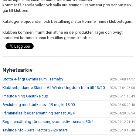
kommer få handla vallor och valla utrustning till rabatterat pris och vinsten
TÄVLING
går till klubben.
LÄGER
Kataloger erbjudanden och beställningslistor kommer finns i klubbstugan.
Klubben kommer i framtiden att ha en del produkter i lager och övrigt
KLUBBKLÄDER & UTRUSTNING
sortiment kommer kunna beställas genom klubben.
KONTAKT
WEBBSHOP
Nyhetsarkiv
SNÖLÄGGNING
Stötta 4-årigt Gymnasium i Tärnaby
2026-07-08 14:37
KIOSKEN
Klubberbjudande Skistar All Winter Ungdom fram till 13/10
2026-07-04 08:00
Prisutdelning Gästrike cup
2026-05-11 16:43
SARA HECTOR CUP
Avslutning med tårtkalas - 19 maj kl 18:00
2026-05-05 20:48
Påminnelse: begär ersättning senast 30/4
2026-04-28 09:34
Begär ersättning för säsongskort aktiv - senast 30/4
2026-04-12 21:44
Tävlingsinfo - Sara Hector 27-29 mars
2026-03-19 15:48