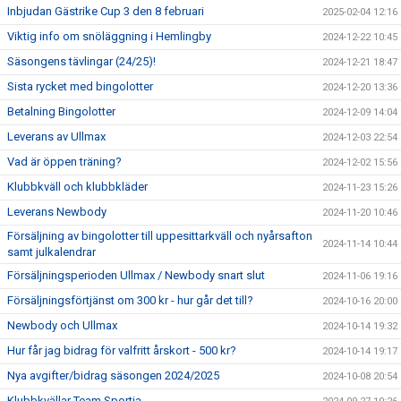
Inbjudan Gästrike Cup 3 den 8 februari
2025-02-04 12:16
Viktig info om snöläggning i Hemlingby
2024-12-22 10:45
Säsongens tävlingar (24/25)!
2024-12-21 18:47
Sista rycket med bingolotter
2024-12-20 13:36
Betalning Bingolotter
2024-12-09 14:04
Leverans av Ullmax
2024-12-03 22:54
Vad är öppen träning?
2024-12-02 15:56
Klubbkväll och klubbkläder
2024-11-23 15:26
Leverans Newbody
2024-11-20 10:46
Försäljning av bingolotter till uppesittarkväll och nyårsafton
2024-11-14 10:44
samt julkalendrar
Försäljningsperioden Ullmax / Newbody snart slut
2024-11-06 19:16
Försäljningsförtjänst om 300 kr - hur går det till?
2024-10-16 20:00
Newbody och Ullmax
2024-10-14 19:32
Hur får jag bidrag för valfritt årskort - 500 kr?
2024-10-14 19:17
Nya avgifter/bidrag säsongen 2024/2025
2024-10-08 20:54
Klubbkvällar Team Sportia