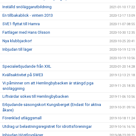
Inställd snöläggarutbildning
2021-01-10 17:22
En tillbakablick - vintern 2013
2020-12-17 13:09
SVE1 flyttat till Hamra
2020-11-07 08:55
Fartläger med Hans Olsson
2020-10-30 12:35
Nya klubbjackor!
2020-10-25 20:41
Inbjudan till läger
2020-10-19 12:19
2020-10-19 10:56
Specialerbjudande från XXL
2020-01-20 14:28
Kvällsaktivitet på SWE3
2019-12-13 21:18
Vi påminner om att Hemlingbybacken är stängd pga
2019-11-25 18:35
snöläggning
Liftvärdar sökes till Hemlingbybacken
2019-11-06 10:56
Erbjudande säsongskort Kungsberget (Endast för aktiva
2019-10-31 09:16
åkare)
Förenklad utläggsmall
2019-10-18 11:24
Utdrag ur belastningsregistret för idrottsföreningar
2019-10-16 16:16
Inbjudan Höstlovsläger
2019-08-23 09:21