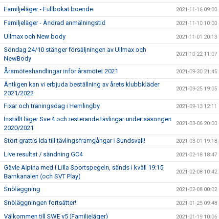
Familjeläger - Fullbokat boende
2021-11-16 09:00
Familjeläger - Ändrad anmälningstid
2021-11-10 10:00
Ullmax och New body
2021-11-01 20:13
Söndag 24/10 stänger försäljningen av Ullmax och
2021-10-22 11:07
NewBody
Årsmöteshandlingar inför årsmötet 2021
2021-09-30 21:45
Äntligen kan vi erbjuda beställning av årets klubbkläder
2021-09-25 19:05
2021/2022
Fixar och träningsdag i Hemlingby
2021-09-13 12:11
Inställt läger Sve 4 och resterande tävlingar under säsongen
2021-03-06 20:00
2020/2021
Stort grattis Ida till tävlingsframgångar i Sundsvall!
2021-03-01 19:18
Live resultat / sändning GC4
2021-02-18 18:47
Gävle Alpina med i Lilla Sportspegeln, sänds i kväll 19:15
2021-02-08 10:42
Barnkanalen (och SVT Play)
Snöläggning
2021-02-08 00:02
Snöläggningen fortsätter!
2021-01-25 09:48
Välkommen till SWE v5 (Familjeläger)
2021-01-19 10:06