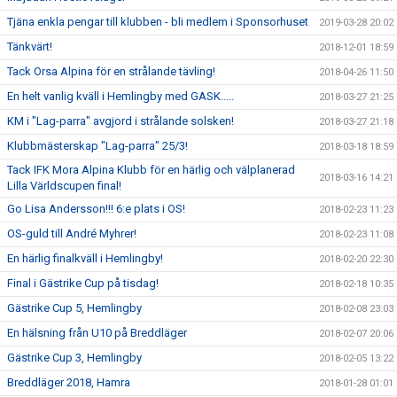
Tjäna enkla pengar till klubben - bli medlem i Sponsorhuset
2019-03-28 20:02
Tänkvärt!
2018-12-01 18:59
Tack Orsa Alpina för en strålande tävling!
2018-04-26 11:50
En helt vanlig kväll i Hemlingby med GASK.....
2018-03-27 21:25
KM i "Lag-parra" avgjord i strålande solsken!
2018-03-27 21:18
Klubbmästerskap "Lag-parra" 25/3!
2018-03-18 18:59
Tack IFK Mora Alpina Klubb för en härlig och välplanerad
2018-03-16 14:21
Lilla Världscupen final!
Go Lisa Andersson!!! 6:e plats i OS!
2018-02-23 11:23
OS-guld till André Myhrer!
2018-02-23 11:08
En härlig finalkväll i Hemlingby!
2018-02-20 22:30
Final i Gästrike Cup på tisdag!
2018-02-18 10:35
Gästrike Cup 5, Hemlingby
2018-02-08 23:03
En hälsning från U10 på Breddläger
2018-02-07 20:06
Gästrike Cup 3, Hemlingby
2018-02-05 13:22
Breddläger 2018, Hamra
2018-01-28 01:01