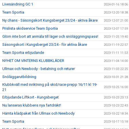
Livesändning GC 1
2024-01-16 18:06
Team Sportia
2023-12-20 18:38
Ny chans - Säsongskort Kungsberget 23/24 - aktiva åkare
2023-12-07 21:00
Prislista skidservice Team Sportia
2023-12-07 17:59
Glöm inte bort att anmäla till läger och snöläggningspass!
2023-11-25 19:40
Säsongskort i Kungsberget 23/24 - för aktiva åkare
2023-11-19 22:57
Team Sportia erbjudande
2023-11-11 11:53
NYHET OM VINTERNS KLUBBKLÄDER
2023-11-04 14:00
Ullmax och Newbody - betalning och returer
2023-11-03 22:25
Snöläggarutbildning
2023-10-31 21:28
Klubbkväll med inriktning på skid/race-prepp 16/11 kl 19-
2023-10-25 16:00
21
Erbjudande Liftkort - Kungsberget
2023-10-23 23:13
Nu lanseras klubbens nya fartdräkt!
2023-10-23 22:43
Hämta klädpaket från Ullmax och Newbody
2023-10-22 18:34
Team Sportia
2023-10-17 15:18