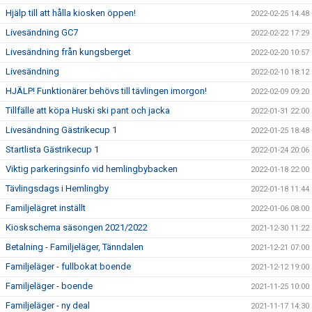
Hjälp till att hålla kiosken öppen!
2022-02-25 14:48
Livesändning GC7
2022-02-22 17:29
Livesändning från kungsberget
2022-02-20 10:57
Livesändning
2022-02-10 18:12
HJÄLP! Funktionärer behövs till tävlingen imorgon!
2022-02-09 09:20
Tillfälle att köpa Huski ski pant och jacka
2022-01-31 22:00
Livesändning Gästrikecup 1
2022-01-25 18:48
Startlista Gästrikecup 1
2022-01-24 20:06
Viktig parkeringsinfo vid hemlingbybacken
2022-01-18 22:00
Tävlingsdags i Hemlingby
2022-01-18 11:44
Familjelägret inställt
2022-01-06 08:00
Kioskschema säsongen 2021/2022
2021-12-30 11:22
Betalning - Familjeläger, Tänndalen
2021-12-21 07:00
Familjeläger - fullbokat boende
2021-12-12 19:00
Familjeläger - boende
2021-11-25 10:00
Familjeläger - ny deal
2021-11-17 14:30