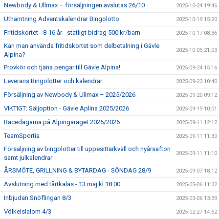
Newbody & Ullmax – försäljningen avslutas 26/10
2025-10-24 19:46
Uthämtning Adventskalendrar Bingolotto
2025-10-19 15:20
Fritidskortet - 8-16 år - statligt bidrag 500 kr/barn
2025-10-17 08:36
Kan man använda fritidskortet som delbetalning i Gävle
2025-10-05 21:03
Alpina?
Provkör och tjäna pengar till Gävle Alpina!
2025-09-24 15:16
Leverans Bingolotter och kalendrar
2025-09-23 10:40
Försäljning av Newbody & Ullmax – 2025/2026
2025-09-20 09:12
VIKTIGT: Säljoption - Gävle Aplina 2025/2026
2025-09-19 10:01
Racedagarna på Alpingaraget 2025/2026
2025-09-11 12:12
TeamSportia
2025-09-11 11:30
Försäljning av bingolotter till uppesittarkväll och nyårsafton
2025-09-11 11:10
samt julkalendrar
ÅRSMÖTE, GRILLNING & BYTARDAG - SÖNDAG 28/9
2025-09-07 18:12
Avslutning med tårtkalas - 13 maj kl 18:00
2025-05-06 11:32
Inbjudan Snöflingan 8/3
2025-03-06 13:39
Völkelslalom 4/3
2025-02-27 14:52