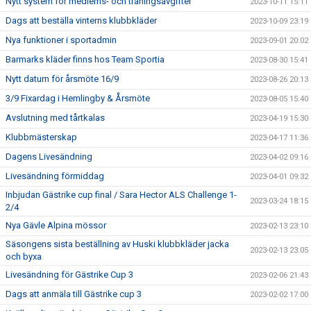
Nytt system för medlems- och träningsavgifter
2023-10-11 15:11
Dags att beställa vinterns klubbkläder
2023-10-09 23:19
Nya funktioner i sportadmin
2023-09-01 20:02
Barmarks kläder finns hos Team Sportia
2023-08-30 15:41
Nytt datum för årsmöte 16/9
2023-08-26 20:13
3/9 Fixardag i Hemlingby & Årsmöte
2023-08-05 15:40
Avslutning med tårtkalas
2023-04-19 15:30
Klubbmästerskap
2023-04-17 11:36
Dagens Livesändning
2023-04-02 09:16
Livesändning förmiddag
2023-04-01 09:32
Inbjudan Gästrike cup final / Sara Hector ALS Challenge 1-
2023-03-24 18:15
2/4
Nya Gävle Alpina mössor
2023-02-13 23:10
Säsongens sista beställning av Huski klubbkläder jacka
2023-02-13 23:05
och byxa
Livesändning för Gästrike Cup 3
2023-02-06 21:43
Dags att anmäla till Gästrike cup 3
2023-02-02 17:00