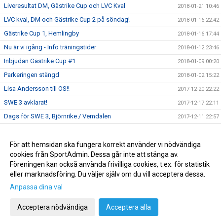
Liveresultat DM, Gästrike Cup och LVC Kval
2018-01-21 10:46
LVC kval, DM och Gästrike Cup 2 på söndag!
2018-01-16 22:42
Gästrike Cup 1, Hemlingby
2018-01-16 17:44
Nu är vi igång - Info träningstider
2018-01-12 23:46
Inbjudan Gästrike Cup #1
2018-01-09 00:20
Parkeringen stängd
2018-01-02 15:22
Lisa Andersson till OS!!
2017-12-20 22:22
SWE 3 avklarat!
2017-12-17 22:11
Dags för SWE 3, Björnrike / Vemdalen
2017-12-11 22:57
Inbjudan till Breddläger 2018
2017-12-05 00:15
SWE 2 - Läger i Björnrike
För att hemsidan ska fungera korrekt använder vi nödvändiga
2017-11-27 16:19
cookies från SportAdmin. Dessa går inte att stänga av.
GASK Klubbjacka 2017/2018
2017-11-13 21:16
Föreningen kan också använda frivilliga cookies, t.ex. för statistik
eller marknadsföring. Du väljer själv om du vill acceptera dessa.
Anpassa dina val
Cookie-inställningar
Gå till Webbversion
Acceptera nödvändiga
Acceptera alla