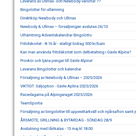
Leverans av Ullmax- och Newbody-varorna! ??
Bingolotter för utlämning
Direktköp Newbody och Ullmax
Newbody & Ullmax – försäljningen avslutas 26/10
Uthämtning Adventskalendrar Bingolotto
Fritidskortet - 8-16 år - statligt bidrag 500 kr/barn
Kan man använda fritidskortet som delbetalning i Gävle Alpina?
Provkör och tjäna pengar till Gävle Alpina!
Leverans Bingolotter och kalendrar
Försäljning av Newbody & Ullmax – 2025/2026
VIKTIGT: Säljoption - Gävle Aplina 2025/2026
Racedagarna på Alpingaraget 2025/2026
TeamSportia
Försäljning av bingolotter till uppesittarkväll och nyårsafton samt 
ÅRSMÖTE, GRILLNING & BYTARDAG - SÖNDAG 28/9
Avslutning med tårtkalas - 13 maj kl 18:00