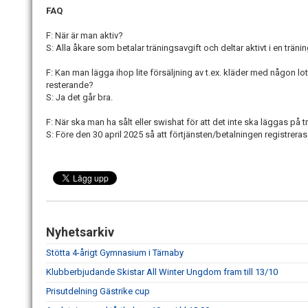
FAQ
F: När är man aktiv?
S: Alla åkare som betalar träningsavgift och deltar aktivt i en trän
F: Kan man lägga ihop lite försäljning av t.ex. kläder med någon 
resterande?
S: Ja det går bra.
F: När ska man ha sålt eller swishat för att det inte ska läggas på
S: Före den 30 april 2025 så att förtjänsten/betalningen registre
Nyhetsarkiv
Stötta 4-årigt Gymnasium i Tärnaby
Klubberbjudande Skistar All Winter Ungdom fram till 13/10
Prisutdelning Gästrike cup