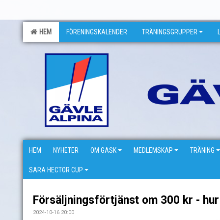
HEM
FÖRENINGSKALENDER
TRÄNINGSGRUPPER
HEM
NYHETER
OM GASK
MEDLEMSKAP
TRÄNING
SARA HECTOR CUP
Försäljningsförtjänst om 300 kr - hur 
2024-10-16 20:00