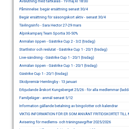
Avslutning med tårtkalas - 19 maj kl 18:00
Påminnelse: begär ersättning senast 30/4
Begär ersättning för säsongskort aktiv - senast 30/4
Tävlingsinfo - Sara Hector 27-29 mars
Alpinkampanj Team Sportia 30-50%
Anmälan öppen - Gästrike Cup 2 - 3/2 (tisdag)
Startlistor och reslutat - Gästrike Cup 1 - 20/1 (tisdag)
Live-sändning - Gästrike Cup 1 - 20/1 (tisdag)
Anmälan öppen - Gästrike Cup 1 - 20/1 (tisdag)
Gästrike Cup 1 - 20/1 (tisdag)
Skidpremiär Hemlingby - 13 januari
Erbjudande årskort Kungsberget 25/26 - för alla medlemmar (ladda
Familjeläger - anmäl senast 5/12
Information gällande betalning av bingolotter och kalendrar
VIKTIG INFORMATION FÖR ER SOM ANVÄNT FRITIDSKORTET TIL
Avisering för medlems- och träningsavgifter 2025/2026