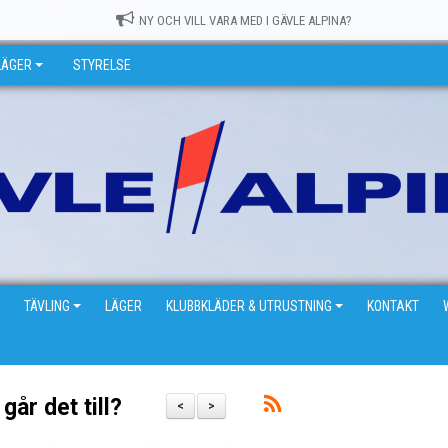
NY OCH VILL VARA MED I GÄVLE ALPINA?
LÄGER
STYRELSE
TÄVLING
LÄGER
KLUBBKLÄDER & UTRUSTNING
KONTAKT
går det till?
<
>