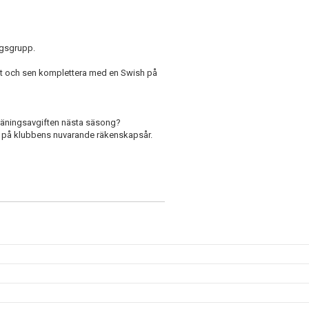
ingsgrupp.
lott och sen komplettera med en Swish på
 träningsavgiften nästa säsong?
ras på klubbens nuvarande räkenskapsår.