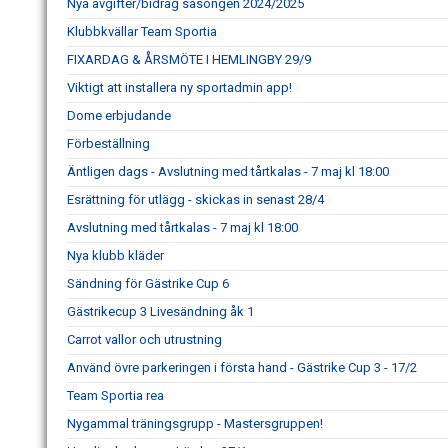
Nya avgifter/bidrag säsongen 2024/2025
Klubbkvällar Team Sportia
FIXARDAG & ÅRSMÖTE I HEMLINGBY 29/9
Viktigt att installera ny sportadmin app!
Dome erbjudande
Förbeställning
Äntligen dags - Avslutning med tårtkalas - 7 maj kl 18:00
Esrättning för utlägg - skickas in senast 28/4
Avslutning med tårtkalas - 7 maj kl 18:00
Nya klubb kläder
Sändning för Gästrike Cup 6
Gästrikecup 3 Livesändning åk 1
Carrot vallor och utrustning
Använd övre parkeringen i första hand - Gästrike Cup 3 - 17/2
Team Sportia rea
Nygammal träningsgrupp - Mastersgruppen!