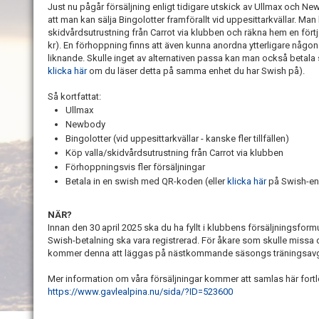
Just nu pågår försäljning enligt tidigare utskick av Ullmax och N
att man kan sälja Bingolotter framförallt vid uppesittarkvällar. M
skidvårdsutrustning från Carrot via klubben och räkna hem en fört
kr). En förhoppning finns att även kunna anordna ytterligare någon 
liknande. Skulle inget av alternativen passa kan man också betala s
klicka här
om du läser detta på samma enhet du har Swish på).
Så kortfattat:
Ullmax
Newbody
Bingolotter (vid uppesittarkvällar - kanske fler tillfällen)
Köp valla/skidvårdsutrustning från Carrot via klubben
Förhoppningsvis fler försäljningar
Betala in en swish med QR-koden (eller
klicka här
på Swish-en
NÄR?
Innan den 30 april 2025 ska du ha fyllt i klubbens försäljningsformu
Swish-betalning ska vara registrerad. För åkare som skulle missa
kommer denna att läggas på nästkommande säsongs träningsavgi
Mer information om våra försäljningar kommer att samlas här fort
https://www.gavlealpina.nu/sida/?ID=523600