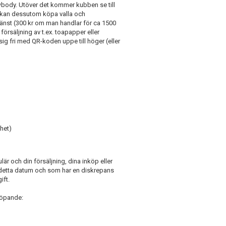
ewbody. Utöver det kommer kubben se till
an kan dessutom köpa valla och
jänst (300 kr om man handlar för ca 1500
försäljning av t.ex. toapapper eller
ig fri med QR-koden uppe till höger (eller
het)
lär och din försäljning, dina inköp eller
 detta datum och som har en diskrepans
ft.
löpande: