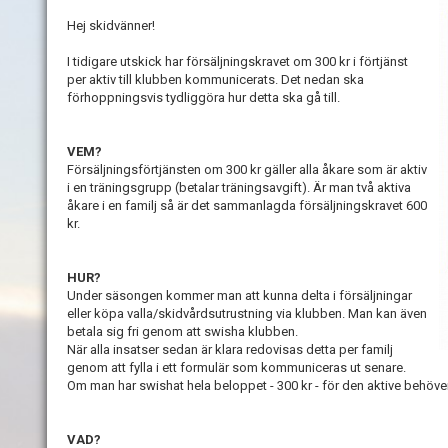
Hej skidvänner!
I tidigare utskick har försäljningskravet om 300 kr i förtjänst
per aktiv till klubben kommunicerats. Det nedan ska
förhoppningsvis tydliggöra hur detta ska gå till.
VEM?
Försäljningsförtjänsten om 300 kr gäller alla åkare som är aktiv
i en träningsgrupp (betalar träningsavgift). Är man två aktiva
åkare i en familj så är det sammanlagda försäljningskravet 600
kr.
HUR?
Under säsongen kommer man att kunna delta i försäljningar
eller köpa valla/skidvårdsutrustning via klubben. Man kan även
betala sig fri genom att swisha klubben.
När alla insatser sedan är klara redovisas detta per familj
genom att fylla i ett formulär som kommuniceras ut senare.
Om man har swishat hela beloppet - 300 kr - för den aktive behöver 
VAD?