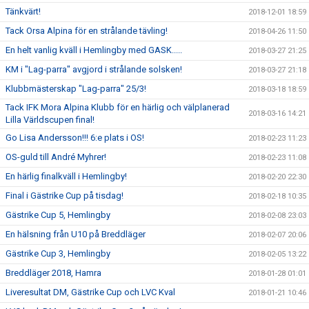
Tänkvärt!
2018-12-01 18:59
Tack Orsa Alpina för en strålande tävling!
2018-04-26 11:50
En helt vanlig kväll i Hemlingby med GASK.....
2018-03-27 21:25
KM i "Lag-parra" avgjord i strålande solsken!
2018-03-27 21:18
Klubbmästerskap "Lag-parra" 25/3!
2018-03-18 18:59
Tack IFK Mora Alpina Klubb för en härlig och välplanerad
2018-03-16 14:21
Lilla Världscupen final!
Go Lisa Andersson!!! 6:e plats i OS!
2018-02-23 11:23
OS-guld till André Myhrer!
2018-02-23 11:08
En härlig finalkväll i Hemlingby!
2018-02-20 22:30
Final i Gästrike Cup på tisdag!
2018-02-18 10:35
Gästrike Cup 5, Hemlingby
2018-02-08 23:03
En hälsning från U10 på Breddläger
2018-02-07 20:06
Gästrike Cup 3, Hemlingby
2018-02-05 13:22
Breddläger 2018, Hamra
2018-01-28 01:01
Liveresultat DM, Gästrike Cup och LVC Kval
2018-01-21 10:46