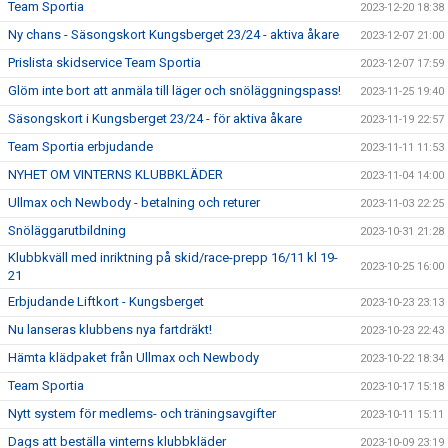
Team Sportia
2023-12-20 18:38
Ny chans - Säsongskort Kungsberget 23/24 - aktiva åkare
2023-12-07 21:00
Prislista skidservice Team Sportia
2023-12-07 17:59
Glöm inte bort att anmäla till läger och snöläggningspass!
2023-11-25 19:40
Säsongskort i Kungsberget 23/24 - för aktiva åkare
2023-11-19 22:57
Team Sportia erbjudande
2023-11-11 11:53
NYHET OM VINTERNS KLUBBKLÄDER
2023-11-04 14:00
Ullmax och Newbody - betalning och returer
2023-11-03 22:25
Snöläggarutbildning
2023-10-31 21:28
Klubbkväll med inriktning på skid/race-prepp 16/11 kl 19-
2023-10-25 16:00
21
Erbjudande Liftkort - Kungsberget
2023-10-23 23:13
Nu lanseras klubbens nya fartdräkt!
2023-10-23 22:43
Hämta klädpaket från Ullmax och Newbody
2023-10-22 18:34
Team Sportia
2023-10-17 15:18
Nytt system för medlems- och träningsavgifter
2023-10-11 15:11
Dags att beställa vinterns klubbkläder
2023-10-09 23:19