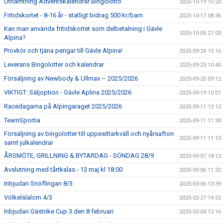
Uthämtning Adventskalendrar Bingolotto
2025-10-19 15:20
Fritidskortet - 8-16 år - statligt bidrag 500 kr/barn
2025-10-17 08:36
Kan man använda fritidskortet som delbetalning i Gävle
2025-10-05 21:03
Alpina?
Provkör och tjäna pengar till Gävle Alpina!
2025-09-24 15:16
Leverans Bingolotter och kalendrar
2025-09-23 10:40
Försäljning av Newbody & Ullmax – 2025/2026
2025-09-20 09:12
VIKTIGT: Säljoption - Gävle Aplina 2025/2026
2025-09-19 10:01
Racedagarna på Alpingaraget 2025/2026
2025-09-11 12:12
TeamSportia
2025-09-11 11:30
Försäljning av bingolotter till uppesittarkväll och nyårsafton
2025-09-11 11:10
samt julkalendrar
ÅRSMÖTE, GRILLNING & BYTARDAG - SÖNDAG 28/9
2025-09-07 18:12
Avslutning med tårtkalas - 13 maj kl 18:00
2025-05-06 11:32
Inbjudan Snöflingan 8/3
2025-03-06 13:39
Völkelslalom 4/3
2025-02-27 14:52
Inbjudan Gästrike Cup 3 den 8 februari
2025-02-04 12:16