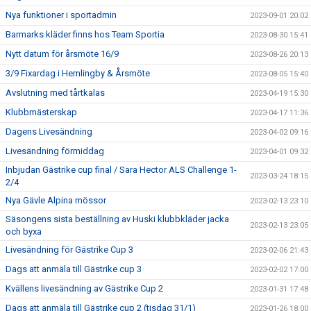
Nya funktioner i sportadmin
2023-09-01 20:02
Barmarks kläder finns hos Team Sportia
2023-08-30 15:41
Nytt datum för årsmöte 16/9
2023-08-26 20:13
3/9 Fixardag i Hemlingby & Årsmöte
2023-08-05 15:40
Avslutning med tårtkalas
2023-04-19 15:30
Klubbmästerskap
2023-04-17 11:36
Dagens Livesändning
2023-04-02 09:16
Livesändning förmiddag
2023-04-01 09:32
Inbjudan Gästrike cup final / Sara Hector ALS Challenge 1-
2023-03-24 18:15
2/4
Nya Gävle Alpina mössor
2023-02-13 23:10
Säsongens sista beställning av Huski klubbkläder jacka
2023-02-13 23:05
och byxa
Livesändning för Gästrike Cup 3
2023-02-06 21:43
Dags att anmäla till Gästrike cup 3
2023-02-02 17:00
Kvällens livesändning av Gästrike Cup 2
2023-01-31 17:48
Dags att anmäla till Gästrike cup 2 (tisdag 31/1)
2023-01-26 18:00