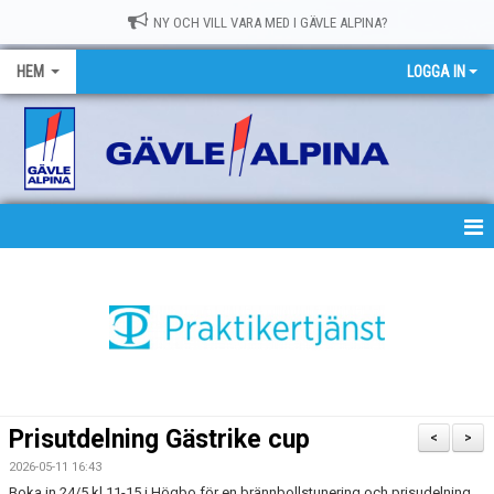
NY OCH VILL VARA MED I GÄVLE ALPINA?
HEM
LOGGA IN
HEM
NYHETER
OM GASK
MEDLEMSKAP
Prisutdelning Gästrike cup
<
>
TRÄNING
2026-05-11 16:43
Boka in 24/5 kl 11-15 i Högbo för en brännbollstunering och prisudelning