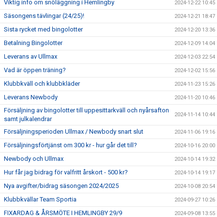
Viktig info om snöläggning i Hemlingby
2024-12-22 10:45
Säsongens tävlingar (24/25)!
2024-12-21 18:47
Sista rycket med bingolotter
2024-12-20 13:36
Betalning Bingolotter
2024-12-09 14:04
Leverans av Ullmax
2024-12-03 22:54
Vad är öppen träning?
2024-12-02 15:56
Klubbkväll och klubbkläder
2024-11-23 15:26
Leverans Newbody
2024-11-20 10:46
Försäljning av bingolotter till uppesittarkväll och nyårsafton
2024-11-14 10:44
samt julkalendrar
Försäljningsperioden Ullmax / Newbody snart slut
2024-11-06 19:16
Försäljningsförtjänst om 300 kr - hur går det till?
2024-10-16 20:00
Newbody och Ullmax
2024-10-14 19:32
Hur får jag bidrag för valfritt årskort - 500 kr?
2024-10-14 19:17
Nya avgifter/bidrag säsongen 2024/2025
2024-10-08 20:54
Klubbkvällar Team Sportia
2024-09-27 10:26
FIXARDAG & ÅRSMÖTE I HEMLINGBY 29/9
2024-09-08 13:55