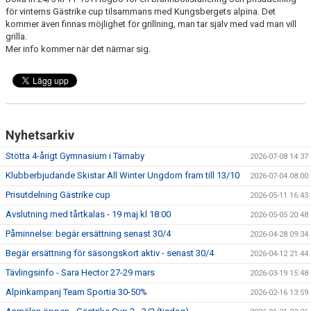
för vinterns Gästrike cup tilsammans med Kungsbergets alpina. Det
TÄVLING
kommer även finnas möjlighet för grillning, man tar själv med vad man vill
grilla.
LÄGER
Mer info kommer när det närmar sig.
KLUBBKLÄDER & UTRUSTNING
KONTAKT
Nyhetsarkiv
WEBBSHOP
Stötta 4-årigt Gymnasium i Tärnaby
2026-07-08 14:37
SNÖLÄGGNING
Klubberbjudande Skistar All Winter Ungdom fram till 13/10
2026-07-04 08:00
Prisutdelning Gästrike cup
KIOSKEN
2026-05-11 16:43
Avslutning med tårtkalas - 19 maj kl 18:00
2026-05-05 20:48
SARA HECTOR CUP
Påminnelse: begär ersättning senast 30/4
2026-04-28 09:34
Begär ersättning för säsongskort aktiv - senast 30/4
2026-04-12 21:44
Tävlingsinfo - Sara Hector 27-29 mars
2026-03-19 15:48
Alpinkampanj Team Sportia 30-50%
2026-02-16 13:59