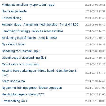
Viktigt att installera ny sportadmin app!
2024-09-05 20:51
Dome erbjudande
2024-07-29 12:59
Förbeställning
2024-05-29 11:49
Äntligen dags - Avslutning med tårtkalas - 7 maj kl 18:00
2024-05-05 16:42
Esrättning för utlägg - skickas in senast 28/4
2024-04-25 14:20
Avslutning med tårtkalas - 7 maj kl 18:00
2024-04-16 18:12
Nya klubb kläder
2024-03-15 16:33
Sändning för Gästrike Cup 6
2024-03-05 13:36
Gästrikecup 3 Livesändning åk 1
2024-02-17 10:15
Carrot vallor och utrustning
2024-02-16 21:28
Använd övre parkeringen i första hand - Gästrike Cup 3 -
2024-02-16 11:19
17/2
Team Sportia rea
2024-01-31 14:47
Nygammal träningsgrupp - Mastersgruppen!
2024-01-25 21:00
Hemlingbydagen - Lördag 27/1
2024-01-25 11:00
Livesändning GC 1
2024-01-16 18:06