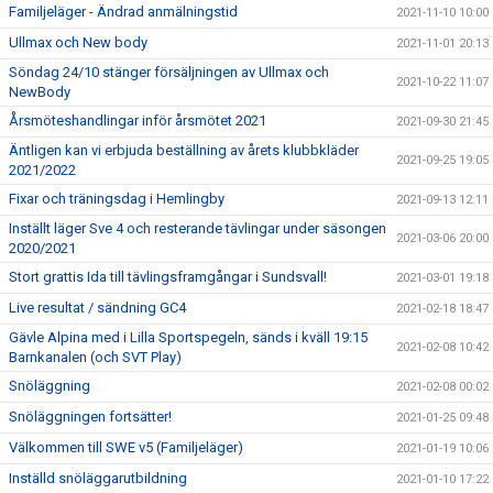
Familjeläger - Ändrad anmälningstid
2021-11-10 10:00
Ullmax och New body
2021-11-01 20:13
Söndag 24/10 stänger försäljningen av Ullmax och
2021-10-22 11:07
NewBody
Årsmöteshandlingar inför årsmötet 2021
2021-09-30 21:45
Äntligen kan vi erbjuda beställning av årets klubbkläder
2021-09-25 19:05
2021/2022
Fixar och träningsdag i Hemlingby
2021-09-13 12:11
Inställt läger Sve 4 och resterande tävlingar under säsongen
2021-03-06 20:00
2020/2021
Stort grattis Ida till tävlingsframgångar i Sundsvall!
2021-03-01 19:18
Live resultat / sändning GC4
2021-02-18 18:47
Gävle Alpina med i Lilla Sportspegeln, sänds i kväll 19:15
2021-02-08 10:42
Barnkanalen (och SVT Play)
Snöläggning
2021-02-08 00:02
Snöläggningen fortsätter!
2021-01-25 09:48
Välkommen till SWE v5 (Familjeläger)
2021-01-19 10:06
Inställd snöläggarutbildning
2021-01-10 17:22