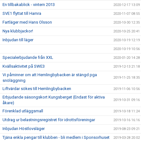
En tillbakablick - vintern 2013
2020-12-17 13:09
SVE1 flyttat till Hamra
2020-11-07 08:55
Fartläger med Hans Olsson
2020-10-30 12:35
Nya klubbjackor!
2020-10-25 20:41
Inbjudan till läger
2020-10-19 12:19
2020-10-19 10:56
Specialerbjudande från XXL
2020-01-20 14:28
Kvällsaktivitet på SWE3
2019-12-13 21:18
Vi påminner om att Hemlingbybacken är stängd pga
2019-11-25 18:35
snöläggning
Liftvärdar sökes till Hemlingbybacken
2019-11-06 10:56
Erbjudande säsongskort Kungsberget (Endast för aktiva
2019-10-31 09:16
åkare)
Förenklad utläggsmall
2019-10-18 11:24
Utdrag ur belastningsregistret för idrottsföreningar
2019-10-16 16:16
Inbjudan Höstlovsläger
2019-08-23 09:21
Tjäna enkla pengar till klubben - bli medlem i Sponsorhuset
2019-03-28 20:02