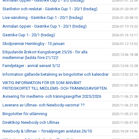
Anmälan öppen - Gästrike Cup 2 - 3/2 (tisdag)
2026-01-31 23:36
Startlistor och reslutat - Gästrike Cup 1 - 20/1 (tisdag)
2026-01-20 09:37
Live-sändning - Gästrike Cup 1 - 20/1 (tisdag)
2026-01-20 08:10
Anmälan öppen - Gästrike Cup 1 - 20/1 (tisdag)
2026-01-19 19:22
Gästrike Cup 1 - 20/1 (tisdag)
2026-01-16 13:17
Skidpremiär Hemlingby - 13 januari
2026-01-12 13:52
Erbjudande årskort Kungsberget 25/26 - för alla
2025-12-06 18:38
medlemmar (ladda före 21/12)!
Familjeläger - anmäl senast 5/12
2025-12-04 12:28
Information gällande betalning av bingolotter och kalendrar
2025-12-02 22:14
VIKTIG INFORMATION FÖR ER SOM ANVÄNT
2025-11-07 06:34
FRITIDSKORTET TILL MEDLEMS- OCH TRÄNINGSAVGIFTEN.
Avisering för medlems- och träningsavgifter 2025/2026
2025-11-06 21:38
Leverans av Ullmax- och Newbody-varorna! ??
2025-11-06 21:03
Bingolotter för utlämning
2025-11-05 21:02
Direktköp Newbody och Ullmax
2025-11-05 07:43
Newbody & Ullmax – försäljningen avslutas 26/10
2025-10-24 19:46