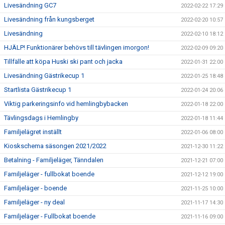
Livesändning GC7
2022-02-22 17:29
Livesändning från kungsberget
2022-02-20 10:57
Livesändning
2022-02-10 18:12
HJÄLP! Funktionärer behövs till tävlingen imorgon!
2022-02-09 09:20
Tillfälle att köpa Huski ski pant och jacka
2022-01-31 22:00
Livesändning Gästrikecup 1
2022-01-25 18:48
Startlista Gästrikecup 1
2022-01-24 20:06
Viktig parkeringsinfo vid hemlingbybacken
2022-01-18 22:00
Tävlingsdags i Hemlingby
2022-01-18 11:44
Familjelägret inställt
2022-01-06 08:00
Kioskschema säsongen 2021/2022
2021-12-30 11:22
Betalning - Familjeläger, Tänndalen
2021-12-21 07:00
Familjeläger - fullbokat boende
2021-12-12 19:00
Familjeläger - boende
2021-11-25 10:00
Familjeläger - ny deal
2021-11-17 14:30
Familjeläger - Fullbokat boende
2021-11-16 09:00