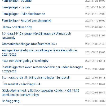
Familjeläger - boende
2021-11-25 10:00
Familjeläger - ny deal
2021-11-17 14:30
Familjeläger - Fullbokat boende
2021-11-16 09:00
Familjeläger - Ändrad anmälningstid
2021-11-10 10:00
Ullmax och New body
2021-11-01 20:13
Söndag 24/10 stänger försäljningen av Ullmax och
2021-10-22 11:07
NewBody
Årsmöteshandlingar inför årsmötet 2021
2021-09-30 21:45
Äntligen kan vi erbjuda beställning av årets klubbkläder
2021-09-25 19:05
2021/2022
Fixar och träningsdag i Hemlingby
2021-09-13 12:11
Inställt läger Sve 4 och resterande tävlingar under säsongen
2021-03-06 20:00
2020/2021
Stort grattis Ida till tävlingsframgångar i Sundsvall!
2021-03-01 19:18
Live resultat / sändning GC4
2021-02-18 18:47
Gävle Alpina med i Lilla Sportspegeln, sänds i kväll 19:15
2021-02-08 10:42
Barnkanalen (och SVT Play)
Snöläggning
2021-02-08 00:02