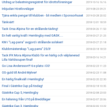
Utdrag ur belastningsregistret för idrottsföreningar
2019-10-16 16:16
Inbjudan Höstlovsläger
2019-08-23 09:21
Tjäna enkla pengar till klubben - bli medlem i Sponsorhuset
2019-03-28 20:02
Tänkvärt!
2018-12-01 18:59
Tack Orsa Alpina för en strålande tävling!
2018-04-26 11:50
En helt vanlig kväll i Hemlingby med GASK.....
2018-03-27 21:25
KM i "Lag-parra" avgjord i strålande solsken!
2018-03-27 21:18
Klubbmästerskap "Lag-parra" 25/3!
2018-03-18 18:59
Tack IFK Mora Alpina Klubb för en härlig och välplanerad
2018-03-16 14:21
Lilla Världscupen final!
Go Lisa Andersson!!! 6:e plats i OS!
2018-02-23 11:23
OS-guld till André Myhrer!
2018-02-23 11:08
En härlig finalkväll i Hemlingby!
2018-02-20 22:30
Final i Gästrike Cup på tisdag!
2018-02-18 10:35
Gästrike Cup 5, Hemlingby
2018-02-08 23:03
En hälsning från U10 på Breddläger
2018-02-07 20:06
Gästrike Cup 3, Hemlingby
2018-02-05 13:22