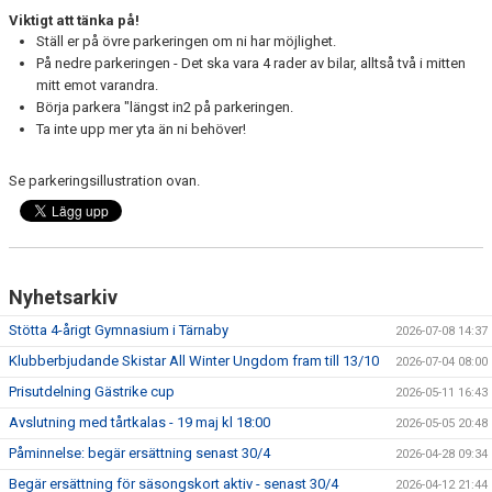
Viktigt att tänka på!
Ställ er på övre parkeringen om ni har möjlighet.
På nedre parkeringen - Det ska vara 4 rader av bilar, alltså två i mitten
mitt emot varandra.
Börja parkera "längst in2 på parkeringen.
Ta inte upp mer yta än ni behöver!
Se parkeringsillustration ovan.
Nyhetsarkiv
Stötta 4-årigt Gymnasium i Tärnaby
2026-07-08 14:37
Klubberbjudande Skistar All Winter Ungdom fram till 13/10
2026-07-04 08:00
Prisutdelning Gästrike cup
2026-05-11 16:43
Avslutning med tårtkalas - 19 maj kl 18:00
2026-05-05 20:48
Påminnelse: begär ersättning senast 30/4
2026-04-28 09:34
Begär ersättning för säsongskort aktiv - senast 30/4
2026-04-12 21:44