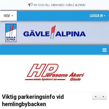
NY OCH VILL VARA MED I GÄVLE ALPINA?
HEM
LOGGA IN
HEM
NYHETER
OM GASK
MEDLEMSKAP
Viktig parkeringsinfo vid
<
>
TRÄNING
hemlingbybacken