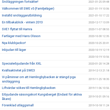
Snöläggningen fortsätter!
2021-01-25 09:48
Välkommen till SWE v5 (Familjeläger)
2021-01-19 10:06
Inställd snöläggarutbildning
2021-01-10 17:22
En tillbakablick - vintern 2013
2020-12-17 13:09
SVE1 flyttat till Hamra
2020-11-07 08:55
Fartläger med Hans Olsson
2020-10-30 12:35
Nya klubbjackor!
2020-10-25 20:41
Inbjudan till läger
2020-10-19 12:19
2020-10-19 10:56
Specialerbjudande från XXL
2020-01-20 14:28
Kvällsaktivitet på SWE3
2019-12-13 21:18
Vi påminner om att Hemlingbybacken är stängd pga
2019-11-25 18:35
snöläggning
Liftvärdar sökes till Hemlingbybacken
2019-11-06 10:56
Erbjudande säsongskort Kungsberget (Endast för aktiva
2019-10-31 09:16
åkare)
Förenklad utläggsmall
2019-10-18 11:24