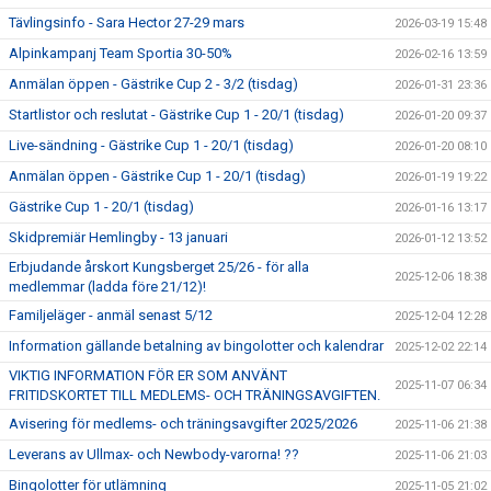
Tävlingsinfo - Sara Hector 27-29 mars
2026-03-19 15:48
Alpinkampanj Team Sportia 30-50%
2026-02-16 13:59
Anmälan öppen - Gästrike Cup 2 - 3/2 (tisdag)
2026-01-31 23:36
Startlistor och reslutat - Gästrike Cup 1 - 20/1 (tisdag)
2026-01-20 09:37
Live-sändning - Gästrike Cup 1 - 20/1 (tisdag)
2026-01-20 08:10
Anmälan öppen - Gästrike Cup 1 - 20/1 (tisdag)
2026-01-19 19:22
Gästrike Cup 1 - 20/1 (tisdag)
2026-01-16 13:17
Skidpremiär Hemlingby - 13 januari
2026-01-12 13:52
Erbjudande årskort Kungsberget 25/26 - för alla
2025-12-06 18:38
medlemmar (ladda före 21/12)!
Familjeläger - anmäl senast 5/12
2025-12-04 12:28
Information gällande betalning av bingolotter och kalendrar
2025-12-02 22:14
VIKTIG INFORMATION FÖR ER SOM ANVÄNT
2025-11-07 06:34
FRITIDSKORTET TILL MEDLEMS- OCH TRÄNINGSAVGIFTEN.
Avisering för medlems- och träningsavgifter 2025/2026
2025-11-06 21:38
Leverans av Ullmax- och Newbody-varorna! ??
2025-11-06 21:03
Bingolotter för utlämning
2025-11-05 21:02