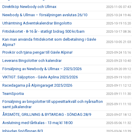
Direktköp Newbody och Ullmax
2025-11-05 07:43
Newbody & Ullmax – försäljningen avslutas 26/10
2025-10-24 19:46
Uthämtning Adventskalendrar Bingolotto
2025-10-19 15:20
Fritidskortet - 8-16 år - statligt bidrag 500 kr/barn
2025-10-17 08:36
Kan man använda fritidskortet som delbetalning i Gävle
2025-10-05 21:03
Alpina?
Provkör och tjäna pengar till Gävle Alpina!
2025-09-24 15:16
Leverans Bingolotter och kalendrar
2025-09-23 10:40
Försäljning av Newbody & Ullmax – 2025/2026
2025-09-20 09:12
VIKTIGT: Säljoption - Gävle Aplina 2025/2026
2025-09-19 10:01
Racedagarna på Alpingaraget 2025/2026
2025-09-11 12:12
TeamSportia
2025-09-11 11:30
Försäljning av bingolotter till uppesittarkväll och nyårsafton
2025-09-11 11:10
samt julkalendrar
ÅRSMÖTE, GRILLNING & BYTARDAG - SÖNDAG 28/9
2025-09-07 18:12
Avslutning med tårtkalas - 13 maj kl 18:00
2025-05-06 11:32
Inbjudan Snöflingan 8/3
2025-03-06 13:39