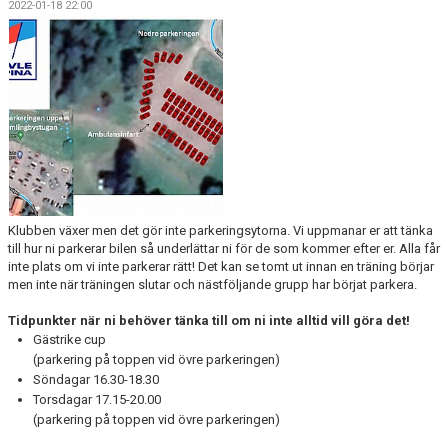
2022-01-18 22:00
TÄVLING
LÄGER
KLUBBKLÄDER & UTRUSTNING
KONTAKT
WEBBSHOP
Klubben växer men det gör inte parkeringsytorna. Vi uppmanar er att tänka
SNÖLÄGGNING
till hur ni parkerar bilen så underlättar ni för de som kommer efter er. Alla får
inte plats om vi inte parkerar rätt! Det kan se tomt ut innan en träning börjar
KIOSKEN
men inte när träningen slutar och nästföljande grupp har börjat parkera.
Tidpunkter när ni behöver tänka till om ni inte alltid vill göra det!
SARA HECTOR CUP
Gästrike cup
(parkering på toppen vid övre parkeringen)
Söndagar 16.30-18.30
Torsdagar 17.15-20.00
(parkering på toppen vid övre parkeringen)