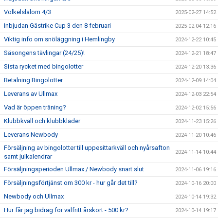
Völkelslalom 4/3
2025-02-27 14:52
Inbjudan Gästrike Cup 3 den 8 februari
2025-02-04 12:16
Viktig info om snöläggning i Hemlingby
2024-12-22 10:45
Säsongens tävlingar (24/25)!
2024-12-21 18:47
Sista rycket med bingolotter
2024-12-20 13:36
Betalning Bingolotter
2024-12-09 14:04
Leverans av Ullmax
2024-12-03 22:54
Vad är öppen träning?
2024-12-02 15:56
Klubbkväll och klubbkläder
2024-11-23 15:26
Leverans Newbody
2024-11-20 10:46
Försäljning av bingolotter till uppesittarkväll och nyårsafton
2024-11-14 10:44
samt julkalendrar
Försäljningsperioden Ullmax / Newbody snart slut
2024-11-06 19:16
Försäljningsförtjänst om 300 kr - hur går det till?
2024-10-16 20:00
Newbody och Ullmax
2024-10-14 19:32
Hur får jag bidrag för valfritt årskort - 500 kr?
2024-10-14 19:17