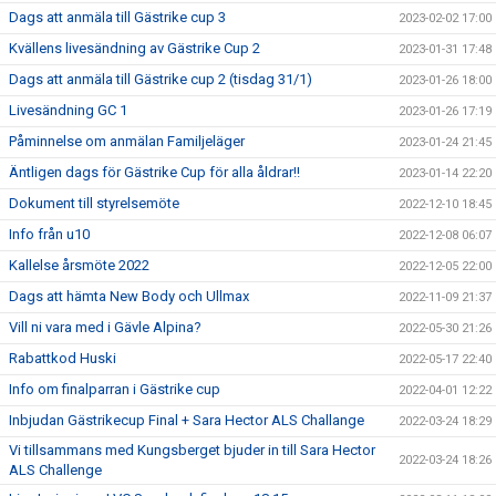
Dags att anmäla till Gästrike cup 3
2023-02-02 17:00
Kvällens livesändning av Gästrike Cup 2
2023-01-31 17:48
Dags att anmäla till Gästrike cup 2 (tisdag 31/1)
2023-01-26 18:00
Livesändning GC 1
2023-01-26 17:19
Påminnelse om anmälan Familjeläger
2023-01-24 21:45
Äntligen dags för Gästrike Cup för alla åldrar!!
2023-01-14 22:20
Dokument till styrelsemöte
2022-12-10 18:45
Info från u10
2022-12-08 06:07
Kallelse årsmöte 2022
2022-12-05 22:00
Dags att hämta New Body och Ullmax
2022-11-09 21:37
Vill ni vara med i Gävle Alpina?
2022-05-30 21:26
Rabattkod Huski
2022-05-17 22:40
Info om finalparran i Gästrike cup
2022-04-01 12:22
Inbjudan Gästrikecup Final + Sara Hector ALS Challange
2022-03-24 18:29
Vi tillsammans med Kungsberget bjuder in till Sara Hector
2022-03-24 18:26
ALS Challenge