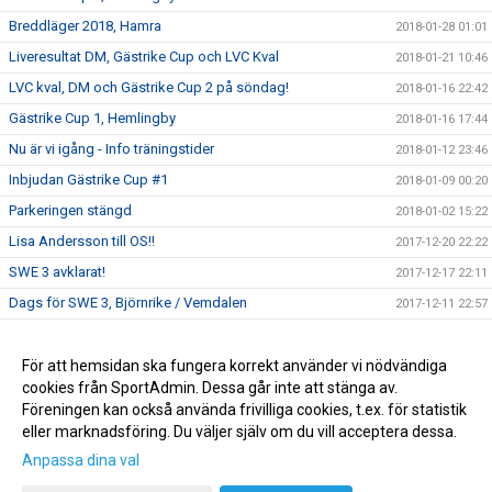
Breddläger 2018, Hamra
2018-01-28 01:01
Liveresultat DM, Gästrike Cup och LVC Kval
2018-01-21 10:46
LVC kval, DM och Gästrike Cup 2 på söndag!
2018-01-16 22:42
Gästrike Cup 1, Hemlingby
2018-01-16 17:44
Nu är vi igång - Info träningstider
2018-01-12 23:46
Inbjudan Gästrike Cup #1
2018-01-09 00:20
Parkeringen stängd
2018-01-02 15:22
Lisa Andersson till OS!!
2017-12-20 22:22
SWE 3 avklarat!
2017-12-17 22:11
Dags för SWE 3, Björnrike / Vemdalen
2017-12-11 22:57
Inbjudan till Breddläger 2018
2017-12-05 00:15
SWE 2 - Läger i Björnrike
För att hemsidan ska fungera korrekt använder vi nödvändiga
2017-11-27 16:19
cookies från SportAdmin. Dessa går inte att stänga av.
GASK Klubbjacka 2017/2018
2017-11-13 21:16
Föreningen kan också använda frivilliga cookies, t.ex. för statistik
eller marknadsföring. Du väljer själv om du vill acceptera dessa.
Anpassa dina val
Cookie-inställningar
Gå till Webbversion