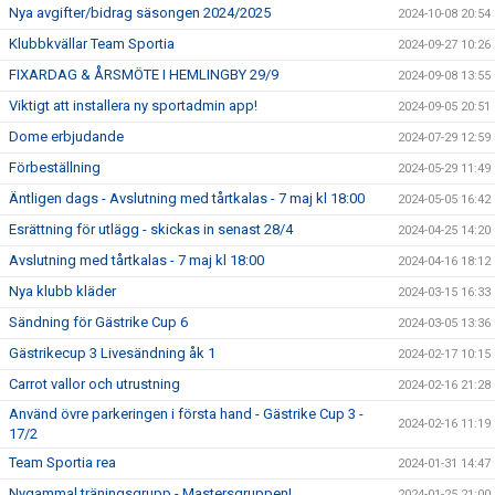
Nya avgifter/bidrag säsongen 2024/2025
2024-10-08 20:54
Klubbkvällar Team Sportia
2024-09-27 10:26
FIXARDAG & ÅRSMÖTE I HEMLINGBY 29/9
2024-09-08 13:55
Viktigt att installera ny sportadmin app!
2024-09-05 20:51
Dome erbjudande
2024-07-29 12:59
Förbeställning
2024-05-29 11:49
Äntligen dags - Avslutning med tårtkalas - 7 maj kl 18:00
2024-05-05 16:42
Esrättning för utlägg - skickas in senast 28/4
2024-04-25 14:20
Avslutning med tårtkalas - 7 maj kl 18:00
2024-04-16 18:12
Nya klubb kläder
2024-03-15 16:33
Sändning för Gästrike Cup 6
2024-03-05 13:36
Gästrikecup 3 Livesändning åk 1
2024-02-17 10:15
Carrot vallor och utrustning
2024-02-16 21:28
Använd övre parkeringen i första hand - Gästrike Cup 3 -
2024-02-16 11:19
17/2
Team Sportia rea
2024-01-31 14:47
Nygammal träningsgrupp - Mastersgruppen!
2024-01-25 21:00