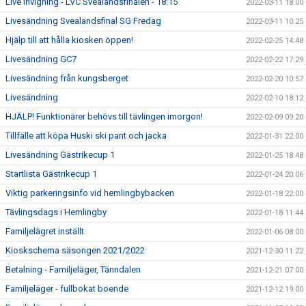
Live Invigning - LVC Svealandsfinalen - 18:15
2022-03-11 18:00
Livesändning Svealandsfinal SG Fredag
2022-03-11 10:25
Hjälp till att hålla kiosken öppen!
2022-02-25 14:48
Livesändning GC7
2022-02-22 17:29
Livesändning från kungsberget
2022-02-20 10:57
Livesändning
2022-02-10 18:12
HJÄLP! Funktionärer behövs till tävlingen imorgon!
2022-02-09 09:20
Tillfälle att köpa Huski ski pant och jacka
2022-01-31 22:00
Livesändning Gästrikecup 1
2022-01-25 18:48
Startlista Gästrikecup 1
2022-01-24 20:06
Viktig parkeringsinfo vid hemlingbybacken
2022-01-18 22:00
Tävlingsdags i Hemlingby
2022-01-18 11:44
Familjelägret inställt
2022-01-06 08:00
Kioskschema säsongen 2021/2022
2021-12-30 11:22
Betalning - Familjeläger, Tänndalen
2021-12-21 07:00
Familjeläger - fullbokat boende
2021-12-12 19:00