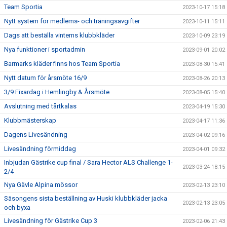
Team Sportia
2023-10-17 15:18
Nytt system för medlems- och träningsavgifter
2023-10-11 15:11
Dags att beställa vinterns klubbkläder
2023-10-09 23:19
Nya funktioner i sportadmin
2023-09-01 20:02
Barmarks kläder finns hos Team Sportia
2023-08-30 15:41
Nytt datum för årsmöte 16/9
2023-08-26 20:13
3/9 Fixardag i Hemlingby & Årsmöte
2023-08-05 15:40
Avslutning med tårtkalas
2023-04-19 15:30
Klubbmästerskap
2023-04-17 11:36
Dagens Livesändning
2023-04-02 09:16
Livesändning förmiddag
2023-04-01 09:32
Inbjudan Gästrike cup final / Sara Hector ALS Challenge 1-
2023-03-24 18:15
2/4
Nya Gävle Alpina mössor
2023-02-13 23:10
Säsongens sista beställning av Huski klubbkläder jacka
2023-02-13 23:05
och byxa
Livesändning för Gästrike Cup 3
2023-02-06 21:43