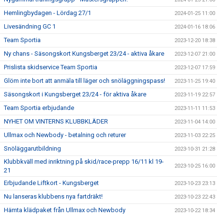
Hemlingbydagen - Lördag 27/1
2024-01-25 11:00
Livesändning GC 1
2024-01-16 18:06
Team Sportia
2023-12-20 18:38
Ny chans - Säsongskort Kungsberget 23/24 - aktiva åkare
2023-12-07 21:00
Prislista skidservice Team Sportia
2023-12-07 17:59
Glöm inte bort att anmäla till läger och snöläggningspass!
2023-11-25 19:40
Säsongskort i Kungsberget 23/24 - för aktiva åkare
2023-11-19 22:57
Team Sportia erbjudande
2023-11-11 11:53
NYHET OM VINTERNS KLUBBKLÄDER
2023-11-04 14:00
Ullmax och Newbody - betalning och returer
2023-11-03 22:25
Snöläggarutbildning
2023-10-31 21:28
Klubbkväll med inriktning på skid/race-prepp 16/11 kl 19-
2023-10-25 16:00
21
Erbjudande Liftkort - Kungsberget
2023-10-23 23:13
Nu lanseras klubbens nya fartdräkt!
2023-10-23 22:43
Hämta klädpaket från Ullmax och Newbody
2023-10-22 18:34