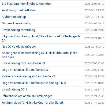
3/9 Fixardag i Hemlingby & Årsmöte
2023-08-05 15:40
Avslutning med tårtkalas
2023-04-19 15:30
Klubbmästerskap
2023-04-17 11:36
Dagens Livesändning
2023-04-02 09:16
Livesändning förmiddag
2023-04-01 09:32
Inbjudan Gästrike cup final / Sara Hector ALS Challenge 1-
2023-03-24 18:15
2/4
Nya Gävle Alpina mössor
2023-02-13 23:10
Säsongens sista beställning av Huski klubbkläder jacka
2023-02-13 23:05
och byxa
Livesändning för Gästrike Cup 3
2023-02-06 21:43
Dags att anmäla till Gästrike cup 3
2023-02-02 17:00
Kvällens livesändning av Gästrike Cup 2
2023-01-31 17:48
Dags att anmäla till Gästrike cup 2 (tisdag 31/1)
2023-01-26 18:00
Livesändning GC 1
2023-01-26 17:19
Påminnelse om anmälan Familjeläger
2023-01-24 21:45
Äntligen dags för Gästrike Cup för alla åldrar!!
2023-01-14 22:20