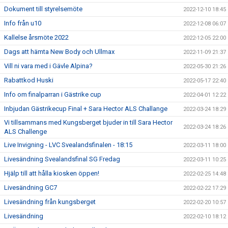
Dokument till styrelsemöte
2022-12-10 18:45
Info från u10
2022-12-08 06:07
Kallelse årsmöte 2022
2022-12-05 22:00
Dags att hämta New Body och Ullmax
2022-11-09 21:37
Vill ni vara med i Gävle Alpina?
2022-05-30 21:26
Rabattkod Huski
2022-05-17 22:40
Info om finalparran i Gästrike cup
2022-04-01 12:22
Inbjudan Gästrikecup Final + Sara Hector ALS Challange
2022-03-24 18:29
Vi tillsammans med Kungsberget bjuder in till Sara Hector
2022-03-24 18:26
ALS Challenge
Live Invigning - LVC Svealandsfinalen - 18:15
2022-03-11 18:00
Livesändning Svealandsfinal SG Fredag
2022-03-11 10:25
Hjälp till att hålla kiosken öppen!
2022-02-25 14:48
Livesändning GC7
2022-02-22 17:29
Livesändning från kungsberget
2022-02-20 10:57
Livesändning
2022-02-10 18:12