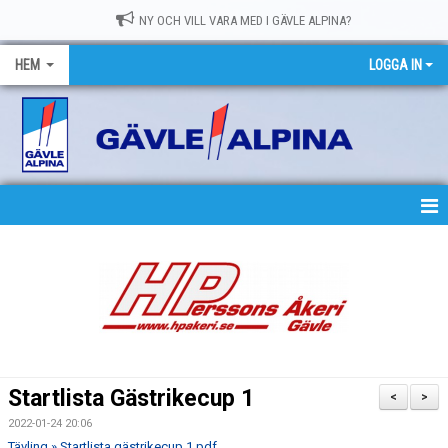
NY OCH VILL VARA MED I GÄVLE ALPINA?
HEM
LOGGA IN
HEM
NYHETER
OM GASK
MEDLEMSKAP
Startlista Gästrikecup 1
<
>
TRÄNING
2022-01-24 20:06
Tävling » Startlista gästrikecup 1.pdf