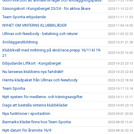
Glöm inte bort att anmäla till läger och snöläggningspass!
2023-11-25 19:40
Säsongskort i Kungsberget 23/24 - för aktiva åkare
2023-11-19 22:57
Team Sportia erbjudande
2023-11-11 11:53
NYHET OM VINTERNS KLUBBKLÄDER
2023-11-04 14:00
Ullmax och Newbody - betalning och returer
2023-11-03 22:25
Snöläggarutbildning
2023-10-31 21:28
Klubbkväll med inriktning på skid/race-prepp 16/11 kl 19-
2023-10-25 16:00
21
Erbjudande Liftkort - Kungsberget
2023-10-23 23:13
Nu lanseras klubbens nya fartdräkt!
2023-10-23 22:43
Hämta klädpaket från Ullmax och Newbody
2023-10-22 18:34
Team Sportia
2023-10-17 15:18
Nytt system för medlems- och träningsavgifter
2023-10-11 15:11
Dags att beställa vinterns klubbkläder
2023-10-09 23:19
Nya funktioner i sportadmin
2023-09-01 20:02
Barmarks kläder finns hos Team Sportia
2023-08-30 15:41
Nytt datum för årsmöte 16/9
2023-08-26 20:13