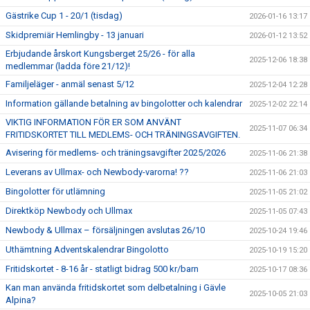
Gästrike Cup 1 - 20/1 (tisdag)
2026-01-16 13:17
Skidpremiär Hemlingby - 13 januari
2026-01-12 13:52
Erbjudande årskort Kungsberget 25/26 - för alla
2025-12-06 18:38
medlemmar (ladda före 21/12)!
Familjeläger - anmäl senast 5/12
2025-12-04 12:28
Information gällande betalning av bingolotter och kalendrar
2025-12-02 22:14
VIKTIG INFORMATION FÖR ER SOM ANVÄNT
2025-11-07 06:34
FRITIDSKORTET TILL MEDLEMS- OCH TRÄNINGSAVGIFTEN.
Avisering för medlems- och träningsavgifter 2025/2026
2025-11-06 21:38
Leverans av Ullmax- och Newbody-varorna! ??
2025-11-06 21:03
Bingolotter för utlämning
2025-11-05 21:02
Direktköp Newbody och Ullmax
2025-11-05 07:43
Newbody & Ullmax – försäljningen avslutas 26/10
2025-10-24 19:46
Uthämtning Adventskalendrar Bingolotto
2025-10-19 15:20
Fritidskortet - 8-16 år - statligt bidrag 500 kr/barn
2025-10-17 08:36
Kan man använda fritidskortet som delbetalning i Gävle
2025-10-05 21:03
Alpina?