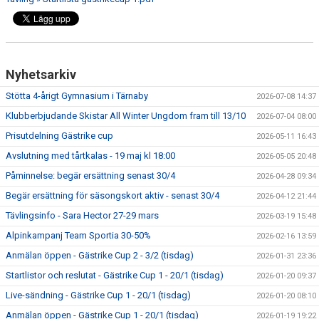
TÄVLING
LÄGER
Nyhetsarkiv
KLUBBKLÄDER & UTRUSTNING
Stötta 4-årigt Gymnasium i Tärnaby
2026-07-08 14:37
KONTAKT
Klubberbjudande Skistar All Winter Ungdom fram till 13/10
2026-07-04 08:00
Prisutdelning Gästrike cup
2026-05-11 16:43
WEBBSHOP
Avslutning med tårtkalas - 19 maj kl 18:00
2026-05-05 20:48
SNÖLÄGGNING
Påminnelse: begär ersättning senast 30/4
2026-04-28 09:34
Begär ersättning för säsongskort aktiv - senast 30/4
2026-04-12 21:44
KIOSKEN
Tävlingsinfo - Sara Hector 27-29 mars
2026-03-19 15:48
SARA HECTOR CUP
Alpinkampanj Team Sportia 30-50%
2026-02-16 13:59
Anmälan öppen - Gästrike Cup 2 - 3/2 (tisdag)
2026-01-31 23:36
Startlistor och reslutat - Gästrike Cup 1 - 20/1 (tisdag)
2026-01-20 09:37
Live-sändning - Gästrike Cup 1 - 20/1 (tisdag)
2026-01-20 08:10
Anmälan öppen - Gästrike Cup 1 - 20/1 (tisdag)
2026-01-19 19:22