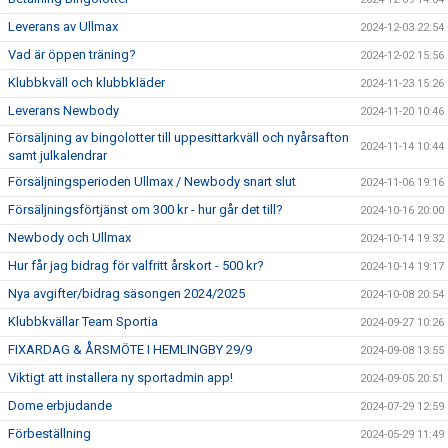
Leverans av Ullmax
2024-12-03 22:54
Vad är öppen träning?
2024-12-02 15:56
Klubbkväll och klubbkläder
2024-11-23 15:26
Leverans Newbody
2024-11-20 10:46
Försäljning av bingolotter till uppesittarkväll och nyårsafton
2024-11-14 10:44
samt julkalendrar
Försäljningsperioden Ullmax / Newbody snart slut
2024-11-06 19:16
Försäljningsförtjänst om 300 kr - hur går det till?
2024-10-16 20:00
Newbody och Ullmax
2024-10-14 19:32
Hur får jag bidrag för valfritt årskort - 500 kr?
2024-10-14 19:17
Nya avgifter/bidrag säsongen 2024/2025
2024-10-08 20:54
Klubbkvällar Team Sportia
2024-09-27 10:26
FIXARDAG & ÅRSMÖTE I HEMLINGBY 29/9
2024-09-08 13:55
Viktigt att installera ny sportadmin app!
2024-09-05 20:51
Dome erbjudande
2024-07-29 12:59
Förbeställning
2024-05-29 11:49