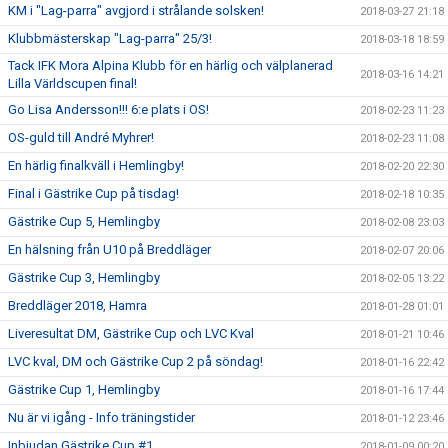
KM i "Lag-parra" avgjord i strålande solsken!
2018-03-27 21:18
Klubbmästerskap "Lag-parra" 25/3!
2018-03-18 18:59
Tack IFK Mora Alpina Klubb för en härlig och välplanerad
2018-03-16 14:21
Lilla Världscupen final!
Go Lisa Andersson!!! 6:e plats i OS!
2018-02-23 11:23
OS-guld till André Myhrer!
2018-02-23 11:08
En härlig finalkväll i Hemlingby!
2018-02-20 22:30
Final i Gästrike Cup på tisdag!
2018-02-18 10:35
Gästrike Cup 5, Hemlingby
2018-02-08 23:03
En hälsning från U10 på Breddläger
2018-02-07 20:06
Gästrike Cup 3, Hemlingby
2018-02-05 13:22
Breddläger 2018, Hamra
2018-01-28 01:01
Liveresultat DM, Gästrike Cup och LVC Kval
2018-01-21 10:46
LVC kval, DM och Gästrike Cup 2 på söndag!
2018-01-16 22:42
Gästrike Cup 1, Hemlingby
2018-01-16 17:44
Nu är vi igång - Info träningstider
2018-01-12 23:46
Inbjudan Gästrike Cup #1
2018-01-09 00:20