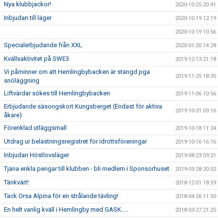
Nya klubbjackor!
2020-10-25 20:41
Inbjudan till läger
2020-10-19 12:19
2020-10-19 10:56
Specialerbjudande från XXL
2020-01-20 14:28
Kvällsaktivitet på SWE3
2019-12-13 21:18
Vi påminner om att Hemlingbybacken är stängd pga
2019-11-25 18:35
snöläggning
Liftvärdar sökes till Hemlingbybacken
2019-11-06 10:56
Erbjudande säsongskort Kungsberget (Endast för aktiva
2019-10-31 09:16
åkare)
Förenklad utläggsmall
2019-10-18 11:24
Utdrag ur belastningsregistret för idrottsföreningar
2019-10-16 16:16
Inbjudan Höstlovsläger
2019-08-23 09:21
Tjäna enkla pengar till klubben - bli medlem i Sponsorhuset
2019-03-28 20:02
Tänkvärt!
2018-12-01 18:59
Tack Orsa Alpina för en strålande tävling!
2018-04-26 11:50
En helt vanlig kväll i Hemlingby med GASK.....
2018-03-27 21:25