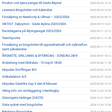
Provkör och tjäna pengar till Gävle Alpina!
2025-09-24 15:16
Leverans Bingolotter och kalendrar
2025-09-23 10:40
Försäljning av Newbody & Ullmax – 2025/2026
2025-09-20 09:12
VIKTIGT: Säljoption - Gävle Aplina 2025/2026
2025-09-19 10:01
Racedagarna på Alpingaraget 2025/2026
2025-09-11 12:12
TeamSportia
2025-09-11 11:30
Försäljning av bingolotter till uppesittarkväll och nyårsafton
2025-09-11 11:10
samt julkalendrar
ÅRSMÖTE, GRILLNING & BYTARDAG - SÖNDAG 28/9
2025-09-07 18:12
Avslutning med tårtkalas - 13 maj kl 18:00
2025-05-06 11:32
Inbjudan Snöflingan 8/3
2025-03-06 13:39
Völkelslalom 4/3
2025-02-27 14:52
Inbjudan Gästrike Cup 3 den 8 februari
2025-02-04 12:16
Viktig info om snöläggning i Hemlingby
2024-12-22 10:45
Säsongens tävlingar (24/25)!
2024-12-21 18:47
Sista rycket med bingolotter
2024-12-20 13:36
Betalning Bingolotter
2024-12-09 14:04