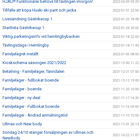
HJÄLP! Funktionärer behövs till tävlingen imorgon!
2022-02-09 09:20
Tillfälle att köpa Huski ski pant och jacka
2022-01-31 22:00
Livesändning Gästrikecup 1
2022-01-25 18:48
Startlista Gästrikecup 1
2022-01-24 20:06
Viktig parkeringsinfo vid hemlingbybacken
2022-01-18 22:00
Tävlingsdags i Hemlingby
2022-01-18 11:44
Familjelägret inställt
2022-01-06 08:00
Kioskschema säsongen 2021/2022
2021-12-30 11:22
Betalning - Familjeläger, Tänndalen
2021-12-21 07:00
Familjeläger - fullbokat boende
2021-12-12 19:00
Familjeläger - boende
2021-11-25 10:00
Familjeläger - ny deal
2021-11-17 14:30
Familjeläger - Fullbokat boende
2021-11-16 09:00
Familjeläger - Ändrad anmälningstid
2021-11-10 10:00
Ullmax och New body
2021-11-01 20:13
Söndag 24/10 stänger försäljningen av Ullmax och
2021-10-22 11:07
NewBody