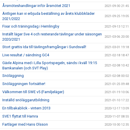
Årsmöteshandlingar inför årsmötet 2021
2021-09-30 21:45
Äntligen kan vi erbjuda beställning av årets klubbkläder
2021-09-25 19:05
2021/2022
Fixar och träningsdag i Hemlingby
2021-09-13 12:11
Inställt läger Sve 4 och resterande tävlingar under säsongen
2021-03-06 20:00
2020/2021
Stort grattis Ida till tävlingsframgångar i Sundsvall!
2021-03-01 19:18
Live resultat / sändning GC4
2021-02-18 18:47
Gävle Alpina med i Lilla Sportspegeln, sänds i kväll 19:15
2021-02-08 10:42
Barnkanalen (och SVT Play)
Snöläggning
2021-02-08 00:02
Snöläggningen fortsätter!
2021-01-25 09:48
Välkommen till SWE v5 (Familjeläger)
2021-01-19 10:06
Inställd snöläggarutbildning
2021-01-10 17:22
En tillbakablick - vintern 2013
2020-12-17 13:09
SVE1 flyttat till Hamra
2020-11-07 08:55
Fartläger med Hans Olsson
2020-10-30 12:35