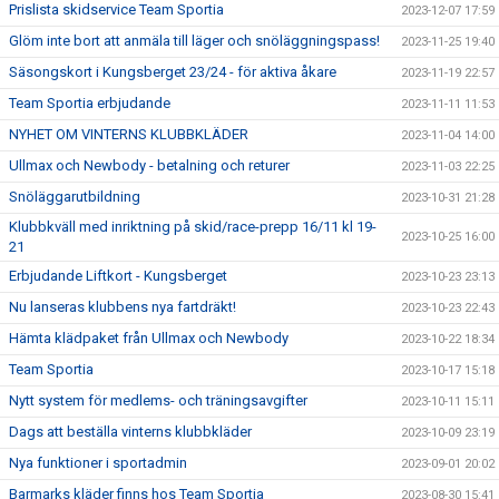
Prislista skidservice Team Sportia
2023-12-07 17:59
Glöm inte bort att anmäla till läger och snöläggningspass!
2023-11-25 19:40
Säsongskort i Kungsberget 23/24 - för aktiva åkare
2023-11-19 22:57
Team Sportia erbjudande
2023-11-11 11:53
NYHET OM VINTERNS KLUBBKLÄDER
2023-11-04 14:00
Ullmax och Newbody - betalning och returer
2023-11-03 22:25
Snöläggarutbildning
2023-10-31 21:28
Klubbkväll med inriktning på skid/race-prepp 16/11 kl 19-
2023-10-25 16:00
21
Erbjudande Liftkort - Kungsberget
2023-10-23 23:13
Nu lanseras klubbens nya fartdräkt!
2023-10-23 22:43
Hämta klädpaket från Ullmax och Newbody
2023-10-22 18:34
Team Sportia
2023-10-17 15:18
Nytt system för medlems- och träningsavgifter
2023-10-11 15:11
Dags att beställa vinterns klubbkläder
2023-10-09 23:19
Nya funktioner i sportadmin
2023-09-01 20:02
Barmarks kläder finns hos Team Sportia
2023-08-30 15:41