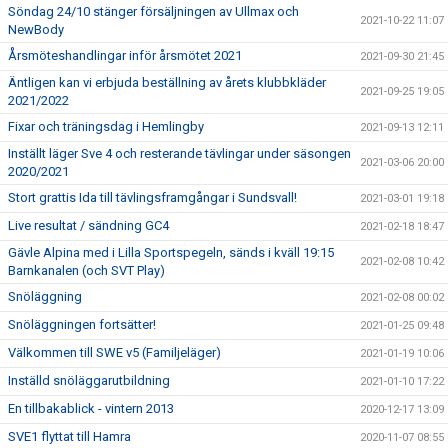
Söndag 24/10 stänger försäljningen av Ullmax och
2021-10-22 11:07
NewBody
Årsmöteshandlingar inför årsmötet 2021
2021-09-30 21:45
Äntligen kan vi erbjuda beställning av årets klubbkläder
2021-09-25 19:05
2021/2022
Fixar och träningsdag i Hemlingby
2021-09-13 12:11
Inställt läger Sve 4 och resterande tävlingar under säsongen
2021-03-06 20:00
2020/2021
Stort grattis Ida till tävlingsframgångar i Sundsvall!
2021-03-01 19:18
Live resultat / sändning GC4
2021-02-18 18:47
Gävle Alpina med i Lilla Sportspegeln, sänds i kväll 19:15
2021-02-08 10:42
Barnkanalen (och SVT Play)
Snöläggning
2021-02-08 00:02
Snöläggningen fortsätter!
2021-01-25 09:48
Välkommen till SWE v5 (Familjeläger)
2021-01-19 10:06
Inställd snöläggarutbildning
2021-01-10 17:22
En tillbakablick - vintern 2013
2020-12-17 13:09
SVE1 flyttat till Hamra
2020-11-07 08:55