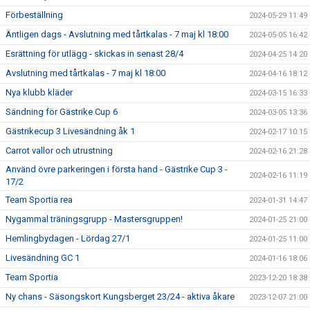
Förbeställning
2024-05-29 11:49
Äntligen dags - Avslutning med tårtkalas - 7 maj kl 18:00
2024-05-05 16:42
Esrättning för utlägg - skickas in senast 28/4
2024-04-25 14:20
Avslutning med tårtkalas - 7 maj kl 18:00
2024-04-16 18:12
Nya klubb kläder
2024-03-15 16:33
Sändning för Gästrike Cup 6
2024-03-05 13:36
Gästrikecup 3 Livesändning åk 1
2024-02-17 10:15
Carrot vallor och utrustning
2024-02-16 21:28
Använd övre parkeringen i första hand - Gästrike Cup 3 -
2024-02-16 11:19
17/2
Team Sportia rea
2024-01-31 14:47
Nygammal träningsgrupp - Mastersgruppen!
2024-01-25 21:00
Hemlingbydagen - Lördag 27/1
2024-01-25 11:00
Livesändning GC 1
2024-01-16 18:06
Team Sportia
2023-12-20 18:38
Ny chans - Säsongskort Kungsberget 23/24 - aktiva åkare
2023-12-07 21:00