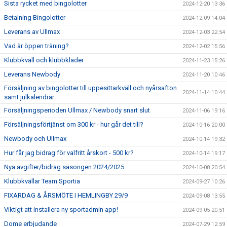
Sista rycket med bingolotter
2024-12-20 13:36
Betalning Bingolotter
2024-12-09 14:04
Leverans av Ullmax
2024-12-03 22:54
Vad är öppen träning?
2024-12-02 15:56
Klubbkväll och klubbkläder
2024-11-23 15:26
Leverans Newbody
2024-11-20 10:46
Försäljning av bingolotter till uppesittarkväll och nyårsafton
2024-11-14 10:44
samt julkalendrar
Försäljningsperioden Ullmax / Newbody snart slut
2024-11-06 19:16
Försäljningsförtjänst om 300 kr - hur går det till?
2024-10-16 20:00
Newbody och Ullmax
2024-10-14 19:32
Hur får jag bidrag för valfritt årskort - 500 kr?
2024-10-14 19:17
Nya avgifter/bidrag säsongen 2024/2025
2024-10-08 20:54
Klubbkvällar Team Sportia
2024-09-27 10:26
FIXARDAG & ÅRSMÖTE I HEMLINGBY 29/9
2024-09-08 13:55
Viktigt att installera ny sportadmin app!
2024-09-05 20:51
Dome erbjudande
2024-07-29 12:59