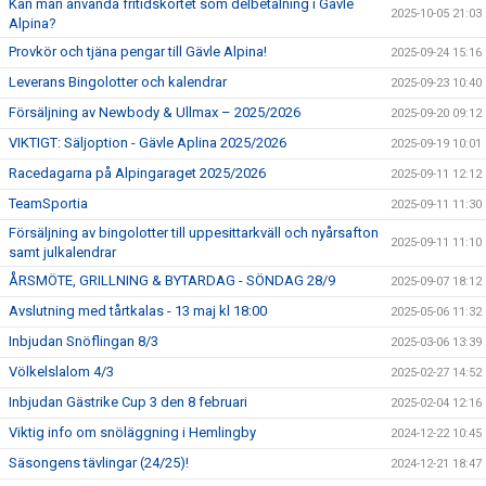
Kan man använda fritidskortet som delbetalning i Gävle
2025-10-05 21:03
Alpina?
Provkör och tjäna pengar till Gävle Alpina!
2025-09-24 15:16
Leverans Bingolotter och kalendrar
2025-09-23 10:40
Försäljning av Newbody & Ullmax – 2025/2026
2025-09-20 09:12
VIKTIGT: Säljoption - Gävle Aplina 2025/2026
2025-09-19 10:01
Racedagarna på Alpingaraget 2025/2026
2025-09-11 12:12
TeamSportia
2025-09-11 11:30
Försäljning av bingolotter till uppesittarkväll och nyårsafton
2025-09-11 11:10
samt julkalendrar
ÅRSMÖTE, GRILLNING & BYTARDAG - SÖNDAG 28/9
2025-09-07 18:12
Avslutning med tårtkalas - 13 maj kl 18:00
2025-05-06 11:32
Inbjudan Snöflingan 8/3
2025-03-06 13:39
Völkelslalom 4/3
2025-02-27 14:52
Inbjudan Gästrike Cup 3 den 8 februari
2025-02-04 12:16
Viktig info om snöläggning i Hemlingby
2024-12-22 10:45
Säsongens tävlingar (24/25)!
2024-12-21 18:47