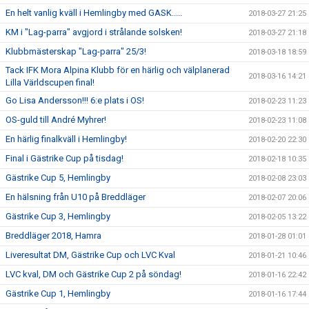
En helt vanlig kväll i Hemlingby med GASK.....
2018-03-27 21:25
KM i "Lag-parra" avgjord i strålande solsken!
2018-03-27 21:18
Klubbmästerskap "Lag-parra" 25/3!
2018-03-18 18:59
Tack IFK Mora Alpina Klubb för en härlig och välplanerad
2018-03-16 14:21
Lilla Världscupen final!
Go Lisa Andersson!!! 6:e plats i OS!
2018-02-23 11:23
OS-guld till André Myhrer!
2018-02-23 11:08
En härlig finalkväll i Hemlingby!
2018-02-20 22:30
Final i Gästrike Cup på tisdag!
2018-02-18 10:35
Gästrike Cup 5, Hemlingby
2018-02-08 23:03
En hälsning från U10 på Breddläger
2018-02-07 20:06
Gästrike Cup 3, Hemlingby
2018-02-05 13:22
Breddläger 2018, Hamra
2018-01-28 01:01
Liveresultat DM, Gästrike Cup och LVC Kval
2018-01-21 10:46
LVC kval, DM och Gästrike Cup 2 på söndag!
2018-01-16 22:42
Gästrike Cup 1, Hemlingby
2018-01-16 17:44