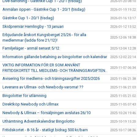
Live-sändning - Gästrike Cup 1 - 20/1 (tisdag)
2026-01-20 08:10
Anmälan öppen - Gästrike Cup 1 - 20/1 (tisdag)
2026-01-19 19:22
Gästrike Cup 1 - 20/1 (tisdag)
2026-01-16 13:17
Skidpremiär Hemlingby - 13 januari
2026-01-12 13:52
Erbjudande årskort Kungsberget 25/26 - för alla
2025-12-06 18:38
medlemmar (ladda före 21/12)!
Familjeläger - anmäl senast 5/12
2025-12-04 12:28
Information gällande betalning av bingolotter och kalendrar
2025-12-02 22:14
VIKTIG INFORMATION FÖR ER SOM ANVÄNT
2025-11-07 06:34
FRITIDSKORTET TILL MEDLEMS- OCH TRÄNINGSAVGIFTEN.
Avisering för medlems- och träningsavgifter 2025/2026
2025-11-06 21:38
Leverans av Ullmax- och Newbody-varorna! ??
2025-11-06 21:03
Bingolotter för utlämning
2025-11-05 21:02
Direktköp Newbody och Ullmax
2025-11-05 07:43
Newbody & Ullmax – försäljningen avslutas 26/10
2025-10-24 19:46
Uthämtning Adventskalendrar Bingolotto
2025-10-19 15:20
Fritidskortet - 8-16 år - statligt bidrag 500 kr/barn
2025-10-17 08:36