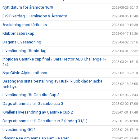
Nytt datum för årsmöte 16/9
2023-08-26 20:13
3/9 Fixardag i Hemlingby & Årsmöte
2023-08-05 15:40
Avslutning med tårtkalas
2023-04-19 15:30
Klubbmästerskap
2023-04-17 11:36
Dagens Livesändning
2023-04-02 09:16
Livesändning förmiddag
2023-04-01 09:32
Inbjudan Gästrike cup final / Sara Hector ALS Challenge 1-
2023-03-24 18:15
2/4
Nya Gävle Alpina mössor
2023-02-13 23:10
Säsongens sista beställning av Huski klubbkläder jacka
2023-02-13 23:05
och byxa
Livesändning för Gästrike Cup 3
2023-02-06 21:43
Dags att anmäla till Gästrike cup 3
2023-02-02 17:00
Kvällens livesändning av Gästrike Cup 2
2023-01-31 17:48
Dags att anmäla till Gästrike cup 2 (tisdag 31/1)
2023-01-26 18:00
Livesändning GC 1
2023-01-26 17:19
Påminnelse om anmälan Familjeläger
2023-01-24 21:45