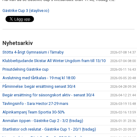
TÄVLING
Gästrike Cup 3 (staylive.io)
LÄGER
KLUBBKLÄDER & UTRUSTNING
Nyhetsarkiv
KONTAKT
Stötta 4-årigt Gymnasium i Tärnaby
2026-07-08 14:37
WEBBSHOP
Klubberbjudande Skistar All Winter Ungdom fram till 13/10
2026-07-04 08:00
Prisutdelning Gästrike cup
2026-05-11 16:43
SNÖLÄGGNING
Avslutning med tårtkalas - 19 maj kl 18:00
2026-05-05 20:48
Påminnelse: begär ersättning senast 30/4
KIOSKEN
2026-04-28 09:34
Begär ersättning för säsongskort aktiv - senast 30/4
2026-04-12 21:44
SARA HECTOR CUP
Tävlingsinfo - Sara Hector 27-29 mars
2026-03-19 15:48
Alpinkampanj Team Sportia 30-50%
2026-02-16 13:59
Anmälan öppen - Gästrike Cup 2 - 3/2 (tisdag)
2026-01-31 23:36
Startlistor och reslutat - Gästrike Cup 1 - 20/1 (tisdag)
2026-01-20 09:37