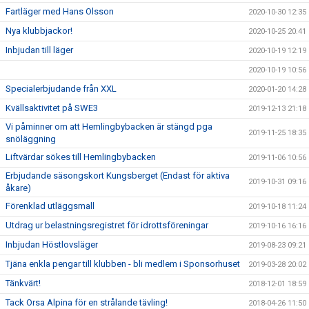
Fartläger med Hans Olsson
2020-10-30 12:35
Nya klubbjackor!
2020-10-25 20:41
Inbjudan till läger
2020-10-19 12:19
2020-10-19 10:56
Specialerbjudande från XXL
2020-01-20 14:28
Kvällsaktivitet på SWE3
2019-12-13 21:18
Vi påminner om att Hemlingbybacken är stängd pga
2019-11-25 18:35
snöläggning
Liftvärdar sökes till Hemlingbybacken
2019-11-06 10:56
Erbjudande säsongskort Kungsberget (Endast för aktiva
2019-10-31 09:16
åkare)
Förenklad utläggsmall
2019-10-18 11:24
Utdrag ur belastningsregistret för idrottsföreningar
2019-10-16 16:16
Inbjudan Höstlovsläger
2019-08-23 09:21
Tjäna enkla pengar till klubben - bli medlem i Sponsorhuset
2019-03-28 20:02
Tänkvärt!
2018-12-01 18:59
Tack Orsa Alpina för en strålande tävling!
2018-04-26 11:50