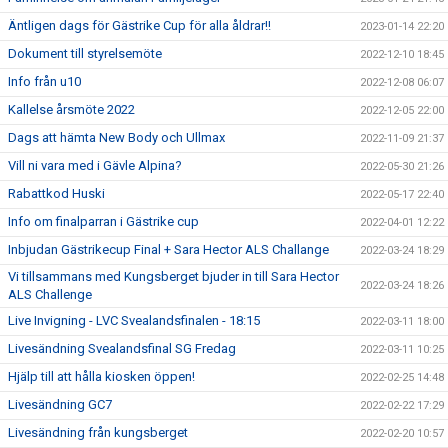
Äntligen dags för Gästrike Cup för alla åldrar!!
2023-01-14 22:20
Dokument till styrelsemöte
2022-12-10 18:45
Info från u10
2022-12-08 06:07
Kallelse årsmöte 2022
2022-12-05 22:00
Dags att hämta New Body och Ullmax
2022-11-09 21:37
Vill ni vara med i Gävle Alpina?
2022-05-30 21:26
Rabattkod Huski
2022-05-17 22:40
Info om finalparran i Gästrike cup
2022-04-01 12:22
Inbjudan Gästrikecup Final + Sara Hector ALS Challange
2022-03-24 18:29
Vi tillsammans med Kungsberget bjuder in till Sara Hector
2022-03-24 18:26
ALS Challenge
Live Invigning - LVC Svealandsfinalen - 18:15
2022-03-11 18:00
Livesändning Svealandsfinal SG Fredag
2022-03-11 10:25
Hjälp till att hålla kiosken öppen!
2022-02-25 14:48
Livesändning GC7
2022-02-22 17:29
Livesändning från kungsberget
2022-02-20 10:57