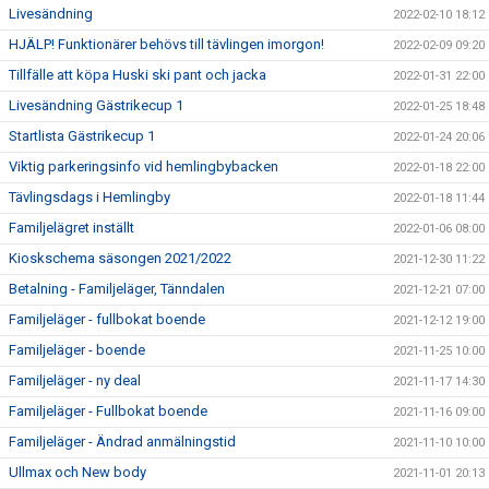
Livesändning
2022-02-10 18:12
HJÄLP! Funktionärer behövs till tävlingen imorgon!
2022-02-09 09:20
Tillfälle att köpa Huski ski pant och jacka
2022-01-31 22:00
Livesändning Gästrikecup 1
2022-01-25 18:48
Startlista Gästrikecup 1
2022-01-24 20:06
Viktig parkeringsinfo vid hemlingbybacken
2022-01-18 22:00
Tävlingsdags i Hemlingby
2022-01-18 11:44
Familjelägret inställt
2022-01-06 08:00
Kioskschema säsongen 2021/2022
2021-12-30 11:22
Betalning - Familjeläger, Tänndalen
2021-12-21 07:00
Familjeläger - fullbokat boende
2021-12-12 19:00
Familjeläger - boende
2021-11-25 10:00
Familjeläger - ny deal
2021-11-17 14:30
Familjeläger - Fullbokat boende
2021-11-16 09:00
Familjeläger - Ändrad anmälningstid
2021-11-10 10:00
Ullmax och New body
2021-11-01 20:13