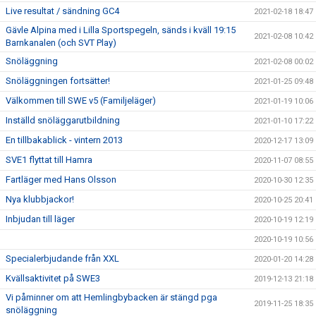
Live resultat / sändning GC4
2021-02-18 18:47
Gävle Alpina med i Lilla Sportspegeln, sänds i kväll 19:15
2021-02-08 10:42
Barnkanalen (och SVT Play)
Snöläggning
2021-02-08 00:02
Snöläggningen fortsätter!
2021-01-25 09:48
Välkommen till SWE v5 (Familjeläger)
2021-01-19 10:06
Inställd snöläggarutbildning
2021-01-10 17:22
En tillbakablick - vintern 2013
2020-12-17 13:09
SVE1 flyttat till Hamra
2020-11-07 08:55
Fartläger med Hans Olsson
2020-10-30 12:35
Nya klubbjackor!
2020-10-25 20:41
Inbjudan till läger
2020-10-19 12:19
2020-10-19 10:56
Specialerbjudande från XXL
2020-01-20 14:28
Kvällsaktivitet på SWE3
2019-12-13 21:18
Vi påminner om att Hemlingbybacken är stängd pga
2019-11-25 18:35
snöläggning