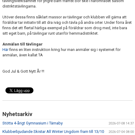
tävlingsverksamhet för yngre barn främst bör ske i närområdet såsom
distriktstävlingarna.
Utöver dessa finns såklart massor av tävlingar och klubben vill gärna att
föräldrar tar initiativ till att dra iväg och tävla på andra orter. Under förra året
finns det ett flertal härliga exempel på föräldrar som drog med, inte bara
sitt eget barn, på tävlingar runt utanför hemmadistriktet.
Anmälan till tävlingar
Här
finns en liten instruktion kring hur man anmäler sig i systemet för
anmälan, även kallat TA
God Jul & Gott Nytt År !!!
Nyhetsarkiv
Stötta 4-årigt Gymnasium i Tärnaby
2026-07-08 14:37
Klubberbjudande Skistar All Winter Ungdom fram till 13/10
2026-07-04 08:00