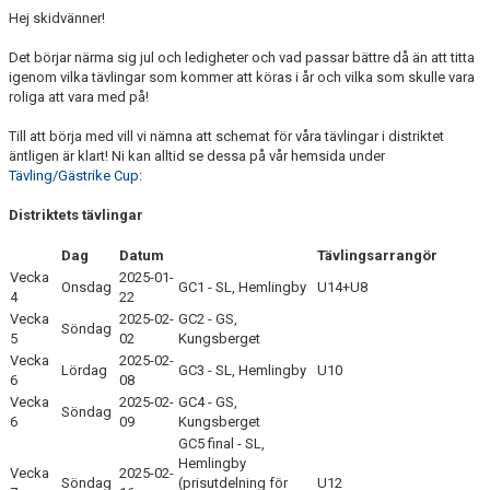
Hej skidvänner!
TÄVLING
Det börjar närma sig jul och ledigheter och vad passar bättre då än att titta
LÄGER
igenom vilka tävlingar som kommer att köras i år och vilka som skulle vara
roliga att vara med på!
KLUBBKLÄDER & UTRUSTNING
Till att börja med vill vi nämna att schemat för våra tävlingar i distriktet
äntligen är klart! Ni kan alltid se dessa på vår hemsida under
KONTAKT
Tävling/Gästrike Cup
:
WEBBSHOP
Distriktets tävlingar
Dag
Datum
Tävlingsarrangör
SNÖLÄGGNING
Vecka
2025-01-
Onsdag
GC1 - SL, Hemlingby
U14+U8
4
22
KIOSKEN
Vecka
2025-02-
GC2 - GS,
Söndag
5
02
Kungsberget
SARA HECTOR CUP
Vecka
2025-02-
Lördag
GC3 - SL, Hemlingby
U10
6
08
Vecka
2025-02-
GC4 - GS,
Söndag
6
09
Kungsberget
GC5 final - SL,
Hemlingby
Vecka
2025-02-
Söndag
(prisutdelning för
U12