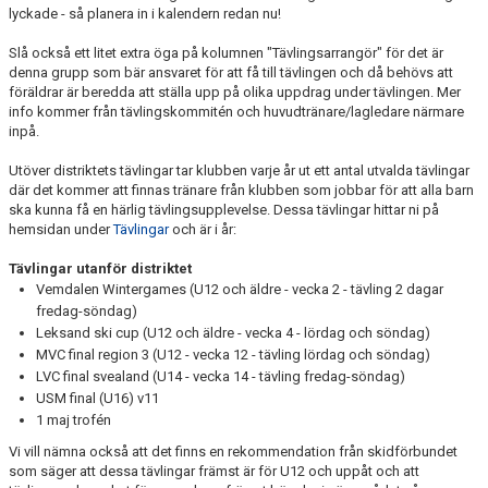
lyckade - så planera in i kalendern redan nu!
Slå också ett litet extra öga på kolumnen "Tävlingsarrangör" för det är
denna grupp som bär ansvaret för att få till tävlingen och då behövs att
föräldrar är beredda att ställa upp på olika uppdrag under tävlingen. Mer
info kommer från tävlingskommitén och huvudtränare/lagledare närmare
inpå.
Utöver distriktets tävlingar tar klubben varje år ut ett antal utvalda tävlingar
där det kommer att finnas tränare från klubben som jobbar för att alla barn
ska kunna få en härlig tävlingsupplevelse. Dessa tävlingar hittar ni på
hemsidan under
Tävlingar
och är i år:
Tävlingar utanför distriktet
Vemdalen Wintergames (U12 och äldre - vecka 2 - tävling 2 dagar
fredag-söndag)
Leksand ski cup (U12 och äldre - vecka 4 - lördag och söndag)
MVC final region 3 (U12 - vecka 12 - tävling lördag och söndag)
LVC final svealand (U14 - vecka 14 - tävling fredag-söndag)
USM final (U16) v11
1 maj trofén
Vi vill nämna också att det finns en rekommendation från skidförbundet
som säger att dessa tävlingar främst är för U12 och uppåt och att