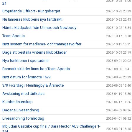
2023-10-25 16:00
21
Erbjudande Liftkort - Kungsberget
2023-10-23 23:13
Nu lanseras klubbens nya fartdräkt!
2023-10-23 22:43
Hämta klädpaket från Ullmax och Newbody
2023-10-22 18:34
Team Sportia
2023-10-17 15:18
Nytt system för medlems- och träningsavgifter
2023-10-11 15:11
Dags att beställa vinterns klubbkläder
2023-10-09 23:19
Nya funktioner i sportadmin
2023-09-01 20:02
Barmarks kläder finns hos Team Sportia
2023-08-30 15:41
Nytt datum för årsmöte 16/9
2023-08-26 20:13
3/9 Fixardag i Hemlingby & Årsmöte
2023-08-05 15:40
Avslutning med tårtkalas
2023-04-19 15:30
Klubbmästerskap
2023-04-17 11:36
Dagens Livesändning
2023-04-02 09:16
Livesändning förmiddag
2023-04-01 09:32
Inbjudan Gästrike cup final / Sara Hector ALS Challenge 1-
2023-03-24 18:15
2/4