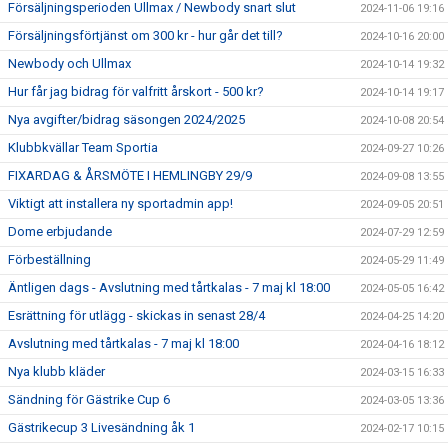
Försäljningsperioden Ullmax / Newbody snart slut
2024-11-06 19:16
Försäljningsförtjänst om 300 kr - hur går det till?
2024-10-16 20:00
Newbody och Ullmax
2024-10-14 19:32
Hur får jag bidrag för valfritt årskort - 500 kr?
2024-10-14 19:17
Nya avgifter/bidrag säsongen 2024/2025
2024-10-08 20:54
Klubbkvällar Team Sportia
2024-09-27 10:26
FIXARDAG & ÅRSMÖTE I HEMLINGBY 29/9
2024-09-08 13:55
Viktigt att installera ny sportadmin app!
2024-09-05 20:51
Dome erbjudande
2024-07-29 12:59
Förbeställning
2024-05-29 11:49
Äntligen dags - Avslutning med tårtkalas - 7 maj kl 18:00
2024-05-05 16:42
Esrättning för utlägg - skickas in senast 28/4
2024-04-25 14:20
Avslutning med tårtkalas - 7 maj kl 18:00
2024-04-16 18:12
Nya klubb kläder
2024-03-15 16:33
Sändning för Gästrike Cup 6
2024-03-05 13:36
Gästrikecup 3 Livesändning åk 1
2024-02-17 10:15