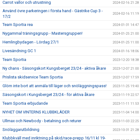
Carrot vallor och utrustning
2024-02-16 21:28
Använd övre parkeringen i första hand - Gästrike Cup 3 -
2024-02-16 11:19
17/2
Team Sportia rea
2024-01-31 14:47
Nygammal träningsgrupp - Mastersgruppen!
2024-01-25 21:00
Hemlingbydagen - Lördag 27/1
2024-01-25 11:00
Livesändning GC 1
2024-01-16 18:06
Team Sportia
2023-12-20 18:38
Ny chans - Säsongskort Kungsberget 23/24 - aktiva åkare
2023-12-07 21:00
Prislista skidservice Team Sportia
2023-12-07 17:59
Glöm inte bort att anmäla till läger och snöläggningspass!
2023-11-25 19:40
Säsongskort i Kungsberget 23/24 - för aktiva åkare
2023-11-19 22:57
Team Sportia erbjudande
2023-11-11 11:53
NYHET OM VINTERNS KLUBBKLÄDER
2023-11-04 14:00
Ullmax och Newbody - betalning och returer
2023-11-03 22:25
Snöläggarutbildning
2023-10-31 21:28
Klubbkväll med inriktning på skid/race-prepp 16/11 kl 19-