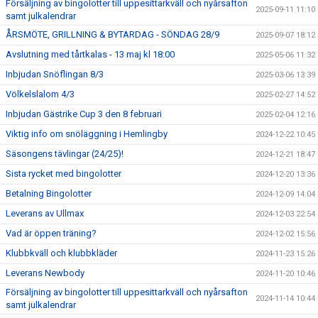
Försäljning av bingolotter till uppesittarkväll och nyårsafton
2025-09-11 11:10
samt julkalendrar
ÅRSMÖTE, GRILLNING & BYTARDAG - SÖNDAG 28/9
2025-09-07 18:12
Avslutning med tårtkalas - 13 maj kl 18:00
2025-05-06 11:32
Inbjudan Snöflingan 8/3
2025-03-06 13:39
Völkelslalom 4/3
2025-02-27 14:52
Inbjudan Gästrike Cup 3 den 8 februari
2025-02-04 12:16
Viktig info om snöläggning i Hemlingby
2024-12-22 10:45
Säsongens tävlingar (24/25)!
2024-12-21 18:47
Sista rycket med bingolotter
2024-12-20 13:36
Betalning Bingolotter
2024-12-09 14:04
Leverans av Ullmax
2024-12-03 22:54
Vad är öppen träning?
2024-12-02 15:56
Klubbkväll och klubbkläder
2024-11-23 15:26
Leverans Newbody
2024-11-20 10:46
Försäljning av bingolotter till uppesittarkväll och nyårsafton
2024-11-14 10:44
samt julkalendrar