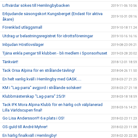
Liftvärdar sökes till Hemlingbybacken
2019-11-06 10:56
Erbjudande säsongskort Kungsberget (Endast för aktiva
2019-10-31 09:16
åkare)
Förenklad utläggsmall
2019-10-18 11:24
Utdrag ur belastningsregistret för idrottsföreningar
2019-10-16 16:16
Inbjudan Höstlovsläger
2019-08-23 09:21
Tjäna enkla pengar till klubben - bli medlem i Sponsorhuset
2019-03-28 20:02
Tänkvärt!
2018-12-01 18:59
Tack Orsa Alpina för en strålande tävling!
2018-04-26 11:50
En helt vanlig kväll i Hemlingby med GASK.....
2018-03-27 21:25
KM i "Lag-parra" avgjord i strålande solsken!
2018-03-27 21:18
Klubbmästerskap "Lag-parra" 25/3!
2018-03-18 18:59
Tack IFK Mora Alpina Klubb för en härlig och välplanerad
2018-03-16 14:21
Lilla Världscupen final!
Go Lisa Andersson!!! 6:e plats i OS!
2018-02-23 11:23
OS-guld till André Myhrer!
2018-02-23 11:08
En härlig finalkväll i Hemlingby!
2018-02-20 22:30