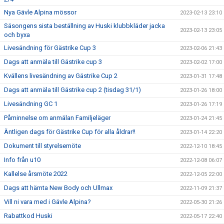
Nya Gävle Alpina mössor
2023-02-13 23:10
Säsongens sista beställning av Huski klubbkläder jacka
2023-02-13 23:05
och byxa
Livesändning för Gästrike Cup 3
2023-02-06 21:43
Dags att anmäla till Gästrike cup 3
2023-02-02 17:00
Kvällens livesändning av Gästrike Cup 2
2023-01-31 17:48
Dags att anmäla till Gästrike cup 2 (tisdag 31/1)
2023-01-26 18:00
Livesändning GC 1
2023-01-26 17:19
Påminnelse om anmälan Familjeläger
2023-01-24 21:45
Äntligen dags för Gästrike Cup för alla åldrar!!
2023-01-14 22:20
Dokument till styrelsemöte
2022-12-10 18:45
Info från u10
2022-12-08 06:07
Kallelse årsmöte 2022
2022-12-05 22:00
Dags att hämta New Body och Ullmax
2022-11-09 21:37
Vill ni vara med i Gävle Alpina?
2022-05-30 21:26
Rabattkod Huski
2022-05-17 22:40