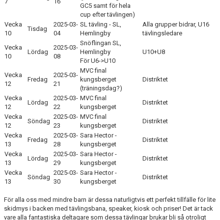
7
16
GC5 samt för hela
cup efter tävlingen)
Vecka
2025-03-
SL tävling - SL,
Alla grupper bidrar, U16
Tisdag
10
04
Hemlingby
tävlingsledare
Snöflingan SL,
Vecka
2025-03-
Lördag
Hemlingby
U10+U8
10
08
För U6->U10
MVC final
Vecka
2025-03-
Fredag
kungsberget
Distriktet
12
21
(träningsdag?)
Vecka
2025-03-
MVC final
Lördag
Distriktet
12
22
kungsberget
Vecka
2025-03-
MVC final
Söndag
Distriktet
12
23
kungsberget
Vecka
2025-03-
Sara Hector -
Fredag
Distriktet
13
28
kungsberget
Vecka
2025-03-
Sara Hector -
Lördag
Distriktet
13
29
kungsberget
Vecka
2025-03-
Sara Hector -
Söndag
Distriktet
13
30
kungsberget
För alla oss med mindre barn är dessa naturligtvis ett perfekt tillfälle för lite
skidmys i backen med tävlingsbana, speaker, kiosk och priser! Det är tack
vare alla fantastiska deltagare som dessa tävlingar brukar bli så otroligt