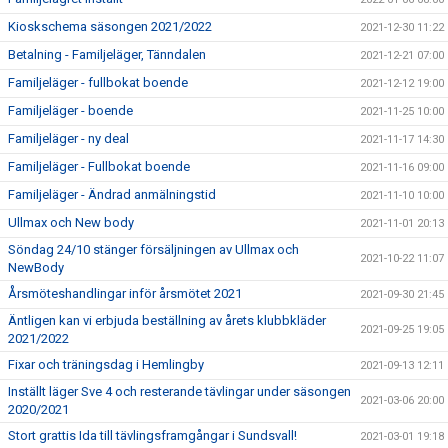
Kioskschema säsongen 2021/2022
2021-12-30 11:22
Betalning - Familjeläger, Tänndalen
2021-12-21 07:00
Familjeläger - fullbokat boende
2021-12-12 19:00
Familjeläger - boende
2021-11-25 10:00
Familjeläger - ny deal
2021-11-17 14:30
Familjeläger - Fullbokat boende
2021-11-16 09:00
Familjeläger - Ändrad anmälningstid
2021-11-10 10:00
Ullmax och New body
2021-11-01 20:13
Söndag 24/10 stänger försäljningen av Ullmax och
2021-10-22 11:07
NewBody
Årsmöteshandlingar inför årsmötet 2021
2021-09-30 21:45
Äntligen kan vi erbjuda beställning av årets klubbkläder
2021-09-25 19:05
2021/2022
Fixar och träningsdag i Hemlingby
2021-09-13 12:11
Inställt läger Sve 4 och resterande tävlingar under säsongen
2021-03-06 20:00
2020/2021
Stort grattis Ida till tävlingsframgångar i Sundsvall!
2021-03-01 19:18