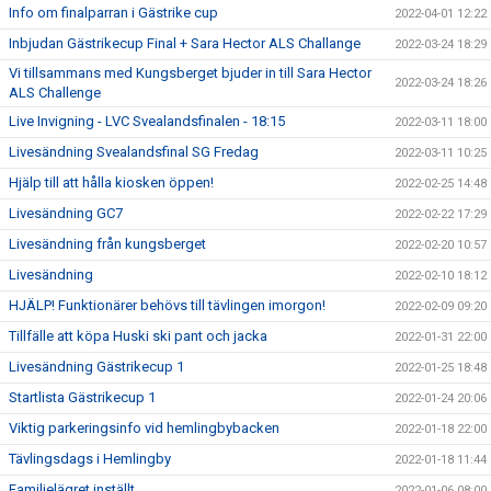
Info om finalparran i Gästrike cup
2022-04-01 12:22
Inbjudan Gästrikecup Final + Sara Hector ALS Challange
2022-03-24 18:29
Vi tillsammans med Kungsberget bjuder in till Sara Hector
2022-03-24 18:26
ALS Challenge
Live Invigning - LVC Svealandsfinalen - 18:15
2022-03-11 18:00
Livesändning Svealandsfinal SG Fredag
2022-03-11 10:25
Hjälp till att hålla kiosken öppen!
2022-02-25 14:48
Livesändning GC7
2022-02-22 17:29
Livesändning från kungsberget
2022-02-20 10:57
Livesändning
2022-02-10 18:12
HJÄLP! Funktionärer behövs till tävlingen imorgon!
2022-02-09 09:20
Tillfälle att köpa Huski ski pant och jacka
2022-01-31 22:00
Livesändning Gästrikecup 1
2022-01-25 18:48
Startlista Gästrikecup 1
2022-01-24 20:06
Viktig parkeringsinfo vid hemlingbybacken
2022-01-18 22:00
Tävlingsdags i Hemlingby
2022-01-18 11:44
Familjelägret inställt
2022-01-06 08:00