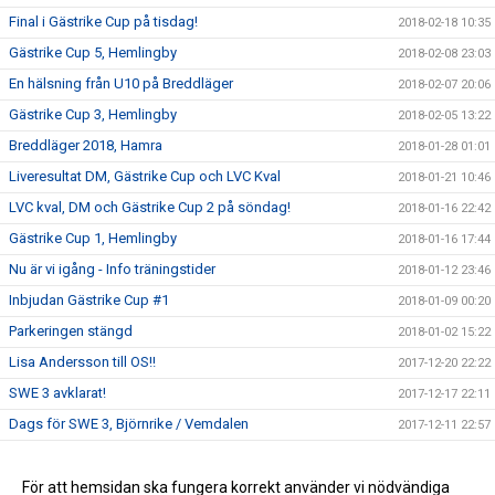
Final i Gästrike Cup på tisdag!
2018-02-18 10:35
Gästrike Cup 5, Hemlingby
2018-02-08 23:03
En hälsning från U10 på Breddläger
2018-02-07 20:06
Gästrike Cup 3, Hemlingby
2018-02-05 13:22
Breddläger 2018, Hamra
2018-01-28 01:01
Liveresultat DM, Gästrike Cup och LVC Kval
2018-01-21 10:46
LVC kval, DM och Gästrike Cup 2 på söndag!
2018-01-16 22:42
Gästrike Cup 1, Hemlingby
2018-01-16 17:44
Nu är vi igång - Info träningstider
2018-01-12 23:46
Inbjudan Gästrike Cup #1
2018-01-09 00:20
Parkeringen stängd
2018-01-02 15:22
Lisa Andersson till OS!!
2017-12-20 22:22
SWE 3 avklarat!
2017-12-17 22:11
Dags för SWE 3, Björnrike / Vemdalen
2017-12-11 22:57
Inbjudan till Breddläger 2018
2017-12-05 00:15
SWE 2 - Läger i Björnrike
För att hemsidan ska fungera korrekt använder vi nödvändiga
2017-11-27 16:19