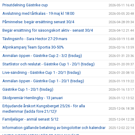
Prisutdelning Gästrike cup
2026-05-11 16:43
Avslutning med tårtkalas - 19 maj kl 18:00
2026-05-05 20:48
Påminnelse: begär ersättning senast 30/4
2026-04-28 09:34
Begär ersättning för säsongskort aktiv - senast 30/4
2026-04-12 21:44
Tävlingsinfo - Sara Hector 27-29 mars
2026-03-19 15:48
Alpinkampanj Team Sportia 30-50%
2026-02-16 13:59
Anmälan öppen - Gästrike Cup 2 - 3/2 (tisdag)
2026-01-31 23:36
Startlistor och reslutat - Gästrike Cup 1 - 20/1 (tisdag)
2026-01-20 09:37
Live-sändning - Gästrike Cup 1 - 20/1 (tisdag)
2026-01-20 08:10
Anmälan öppen - Gästrike Cup 1 - 20/1 (tisdag)
2026-01-19 19:22
Gästrike Cup 1 - 20/1 (tisdag)
2026-01-16 13:17
Skidpremiär Hemlingby - 13 januari
2026-01-12 13:52
Erbjudande årskort Kungsberget 25/26 - för alla
2025-12-06 18:38
medlemmar (ladda före 21/12)!
Familjeläger - anmäl senast 5/12
2025-12-04 12:28
Information gällande betalning av bingolotter och kalendrar
2025-12-02 22:14