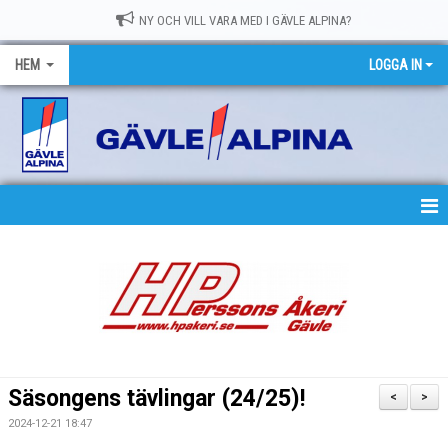
NY OCH VILL VARA MED I GÄVLE ALPINA?
HEM
LOGGA IN
HEM
NYHETER
OM GASK
MEDLEMSKAP
Säsongens tävlingar (24/25)!
<
>
TRÄNING
2024-12-21 18:47