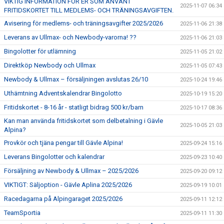
VIKTIG INFORMATION FÖR ER SOM ANVÄNT
2025-11-07 06:34
FRITIDSKORTET TILL MEDLEMS- OCH TRÄNINGSAVGIFTEN.
Avisering för medlems- och träningsavgifter 2025/2026
2025-11-06 21:38
Leverans av Ullmax- och Newbody-varorna! ??
2025-11-06 21:03
Bingolotter för utlämning
2025-11-05 21:02
Direktköp Newbody och Ullmax
2025-11-05 07:43
Newbody & Ullmax – försäljningen avslutas 26/10
2025-10-24 19:46
Uthämtning Adventskalendrar Bingolotto
2025-10-19 15:20
Fritidskortet - 8-16 år - statligt bidrag 500 kr/barn
2025-10-17 08:36
Kan man använda fritidskortet som delbetalning i Gävle
2025-10-05 21:03
Alpina?
Provkör och tjäna pengar till Gävle Alpina!
2025-09-24 15:16
Leverans Bingolotter och kalendrar
2025-09-23 10:40
Försäljning av Newbody & Ullmax – 2025/2026
2025-09-20 09:12
VIKTIGT: Säljoption - Gävle Aplina 2025/2026
2025-09-19 10:01
Racedagarna på Alpingaraget 2025/2026
2025-09-11 12:12
TeamSportia
2025-09-11 11:30