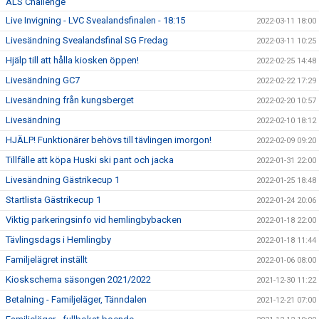
ALS Challenge
Live Invigning - LVC Svealandsfinalen - 18:15
2022-03-11 18:00
Livesändning Svealandsfinal SG Fredag
2022-03-11 10:25
Hjälp till att hålla kiosken öppen!
2022-02-25 14:48
Livesändning GC7
2022-02-22 17:29
Livesändning från kungsberget
2022-02-20 10:57
Livesändning
2022-02-10 18:12
HJÄLP! Funktionärer behövs till tävlingen imorgon!
2022-02-09 09:20
Tillfälle att köpa Huski ski pant och jacka
2022-01-31 22:00
Livesändning Gästrikecup 1
2022-01-25 18:48
Startlista Gästrikecup 1
2022-01-24 20:06
Viktig parkeringsinfo vid hemlingbybacken
2022-01-18 22:00
Tävlingsdags i Hemlingby
2022-01-18 11:44
Familjelägret inställt
2022-01-06 08:00
Kioskschema säsongen 2021/2022
2021-12-30 11:22
Betalning - Familjeläger, Tänndalen
2021-12-21 07:00