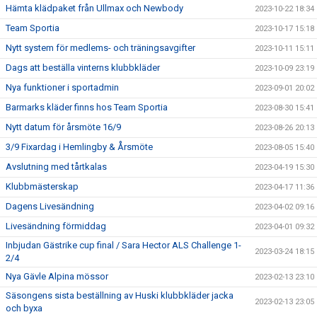
Hämta klädpaket från Ullmax och Newbody
2023-10-22 18:34
Team Sportia
2023-10-17 15:18
Nytt system för medlems- och träningsavgifter
2023-10-11 15:11
Dags att beställa vinterns klubbkläder
2023-10-09 23:19
Nya funktioner i sportadmin
2023-09-01 20:02
Barmarks kläder finns hos Team Sportia
2023-08-30 15:41
Nytt datum för årsmöte 16/9
2023-08-26 20:13
3/9 Fixardag i Hemlingby & Årsmöte
2023-08-05 15:40
Avslutning med tårtkalas
2023-04-19 15:30
Klubbmästerskap
2023-04-17 11:36
Dagens Livesändning
2023-04-02 09:16
Livesändning förmiddag
2023-04-01 09:32
Inbjudan Gästrike cup final / Sara Hector ALS Challenge 1-
2023-03-24 18:15
2/4
Nya Gävle Alpina mössor
2023-02-13 23:10
Säsongens sista beställning av Huski klubbkläder jacka
2023-02-13 23:05
och byxa