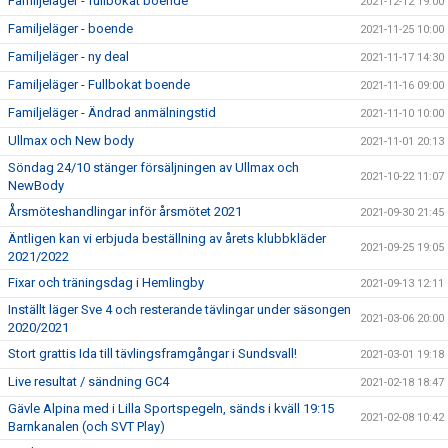
Familjeläger - fullbokat boende
2021-12-12 19:00
Familjeläger - boende
2021-11-25 10:00
Familjeläger - ny deal
2021-11-17 14:30
Familjeläger - Fullbokat boende
2021-11-16 09:00
Familjeläger - Ändrad anmälningstid
2021-11-10 10:00
Ullmax och New body
2021-11-01 20:13
Söndag 24/10 stänger försäljningen av Ullmax och
2021-10-22 11:07
NewBody
Årsmöteshandlingar inför årsmötet 2021
2021-09-30 21:45
Äntligen kan vi erbjuda beställning av årets klubbkläder
2021-09-25 19:05
2021/2022
Fixar och träningsdag i Hemlingby
2021-09-13 12:11
Inställt läger Sve 4 och resterande tävlingar under säsongen
2021-03-06 20:00
2020/2021
Stort grattis Ida till tävlingsframgångar i Sundsvall!
2021-03-01 19:18
Live resultat / sändning GC4
2021-02-18 18:47
Gävle Alpina med i Lilla Sportspegeln, sänds i kväll 19:15
2021-02-08 10:42
Barnkanalen (och SVT Play)