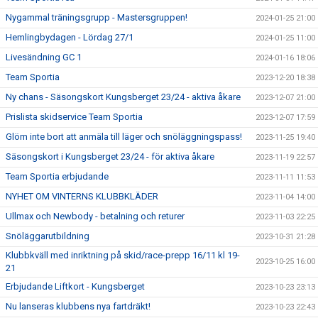
Nygammal träningsgrupp - Mastersgruppen!
2024-01-25 21:00
Hemlingbydagen - Lördag 27/1
2024-01-25 11:00
Livesändning GC 1
2024-01-16 18:06
Team Sportia
2023-12-20 18:38
Ny chans - Säsongskort Kungsberget 23/24 - aktiva åkare
2023-12-07 21:00
Prislista skidservice Team Sportia
2023-12-07 17:59
Glöm inte bort att anmäla till läger och snöläggningspass!
2023-11-25 19:40
Säsongskort i Kungsberget 23/24 - för aktiva åkare
2023-11-19 22:57
Team Sportia erbjudande
2023-11-11 11:53
NYHET OM VINTERNS KLUBBKLÄDER
2023-11-04 14:00
Ullmax och Newbody - betalning och returer
2023-11-03 22:25
Snöläggarutbildning
2023-10-31 21:28
Klubbkväll med inriktning på skid/race-prepp 16/11 kl 19-
2023-10-25 16:00
21
Erbjudande Liftkort - Kungsberget
2023-10-23 23:13
Nu lanseras klubbens nya fartdräkt!
2023-10-23 22:43