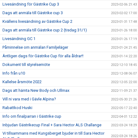
Livesändning för Gästrike Cup 3
2023-02-06 21:43
Dags att anmäla till Gästrike cup 3
2023-02-02 17:00
Kvällens livesändning av Gästrike Cup 2
2023-01-31 17:48
Dags att anmäla till Gästrike cup 2 (tisdag 31/1)
2023-01-26 18:00
Livesändning GC 1
2023-01-26 17:19
Påminnelse om anmälan Familjeläger
2023-01-24 21:45
Äntligen dags för Gästrike Cup för alla åldrar!!
2023-01-14 22:20
Dokument till styrelsemöte
2022-12-10 18:45
Info från u10
2022-12-08 06:07
Kallelse årsmöte 2022
2022-12-05 22:00
Dags att hämta New Body och Ullmax
2022-11-09 21:37
Vill ni vara med i Gävle Alpina?
2022-05-30 21:26
Rabattkod Huski
2022-05-17 22:40
Info om finalparran i Gästrike cup
2022-04-01 12:22
Inbjudan Gästrikecup Final + Sara Hector ALS Challange
2022-03-24 18:29
Vi tillsammans med Kungsberget bjuder in till Sara Hector
2022-03-24 18:26