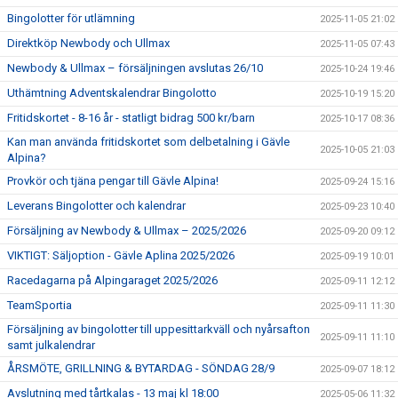
Bingolotter för utlämning
2025-11-05 21:02
Direktköp Newbody och Ullmax
2025-11-05 07:43
Newbody & Ullmax – försäljningen avslutas 26/10
2025-10-24 19:46
Uthämtning Adventskalendrar Bingolotto
2025-10-19 15:20
Fritidskortet - 8-16 år - statligt bidrag 500 kr/barn
2025-10-17 08:36
Kan man använda fritidskortet som delbetalning i Gävle
2025-10-05 21:03
Alpina?
Provkör och tjäna pengar till Gävle Alpina!
2025-09-24 15:16
Leverans Bingolotter och kalendrar
2025-09-23 10:40
Försäljning av Newbody & Ullmax – 2025/2026
2025-09-20 09:12
VIKTIGT: Säljoption - Gävle Aplina 2025/2026
2025-09-19 10:01
Racedagarna på Alpingaraget 2025/2026
2025-09-11 12:12
TeamSportia
2025-09-11 11:30
Försäljning av bingolotter till uppesittarkväll och nyårsafton
2025-09-11 11:10
samt julkalendrar
ÅRSMÖTE, GRILLNING & BYTARDAG - SÖNDAG 28/9
2025-09-07 18:12
Avslutning med tårtkalas - 13 maj kl 18:00
2025-05-06 11:32