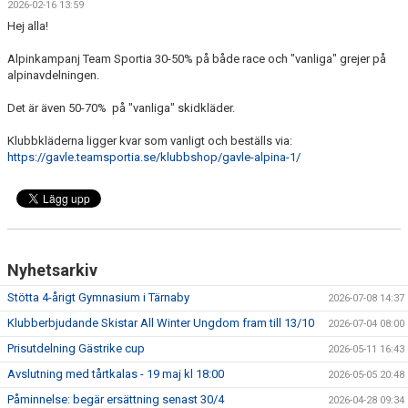
2026-02-16 13:59
TÄVLING
Hej alla!
LÄGER
Alpinkampanj Team Sportia 30-50% på både race och "vanliga" grejer på
alpinavdelningen.
KLUBBKLÄDER & UTRUSTNING
Det är även 50-70% på "vanliga" skidkläder.
KONTAKT
Klubbkläderna ligger kvar som vanligt och beställs via:
https://gavle.teamsportia.se/klubbshop/gavle-alpina-1/
WEBBSHOP
SNÖLÄGGNING
KIOSKEN
Nyhetsarkiv
SARA HECTOR CUP
Stötta 4-årigt Gymnasium i Tärnaby
2026-07-08 14:37
Klubberbjudande Skistar All Winter Ungdom fram till 13/10
2026-07-04 08:00
Prisutdelning Gästrike cup
2026-05-11 16:43
Avslutning med tårtkalas - 19 maj kl 18:00
2026-05-05 20:48
Påminnelse: begär ersättning senast 30/4
2026-04-28 09:34