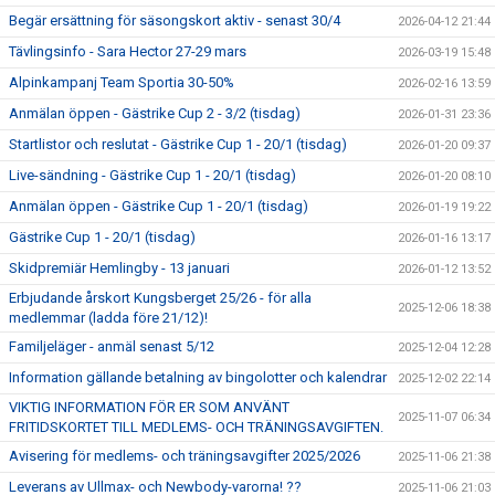
Begär ersättning för säsongskort aktiv - senast 30/4
2026-04-12 21:44
Tävlingsinfo - Sara Hector 27-29 mars
2026-03-19 15:48
Alpinkampanj Team Sportia 30-50%
2026-02-16 13:59
Anmälan öppen - Gästrike Cup 2 - 3/2 (tisdag)
2026-01-31 23:36
Startlistor och reslutat - Gästrike Cup 1 - 20/1 (tisdag)
2026-01-20 09:37
Live-sändning - Gästrike Cup 1 - 20/1 (tisdag)
2026-01-20 08:10
Anmälan öppen - Gästrike Cup 1 - 20/1 (tisdag)
2026-01-19 19:22
Gästrike Cup 1 - 20/1 (tisdag)
2026-01-16 13:17
Skidpremiär Hemlingby - 13 januari
2026-01-12 13:52
Erbjudande årskort Kungsberget 25/26 - för alla
2025-12-06 18:38
medlemmar (ladda före 21/12)!
Familjeläger - anmäl senast 5/12
2025-12-04 12:28
Information gällande betalning av bingolotter och kalendrar
2025-12-02 22:14
VIKTIG INFORMATION FÖR ER SOM ANVÄNT
2025-11-07 06:34
FRITIDSKORTET TILL MEDLEMS- OCH TRÄNINGSAVGIFTEN.
Avisering för medlems- och träningsavgifter 2025/2026
2025-11-06 21:38
Leverans av Ullmax- och Newbody-varorna! ??
2025-11-06 21:03