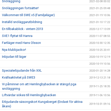
Snöläggning
2021-02-08 00:02
Snöläggningen fortsätter!
2021-01-25 09:48
Välkommen till SWE v5 (Familjeläger)
2021-01-19 10:06
Inställd snöläggarutbildning
2021-01-10 17:22
En tillbakablick - vintern 2013
2020-12-17 13:09
SVE1 flyttat till Hamra
2020-11-07 08:55
Fartläger med Hans Olsson
2020-10-30 12:35
Nya klubbjackor!
2020-10-25 20:41
Inbjudan till läger
2020-10-19 12:19
2020-10-19 10:56
Specialerbjudande från XXL
2020-01-20 14:28
Kvällsaktivitet på SWE3
2019-12-13 21:18
Vi påminner om att Hemlingbybacken är stängd pga
2019-11-25 18:35
snöläggning
Liftvärdar sökes till Hemlingbybacken
2019-11-06 10:56
Erbjudande säsongskort Kungsberget (Endast för aktiva
2019-10-31 09:16
åkare)