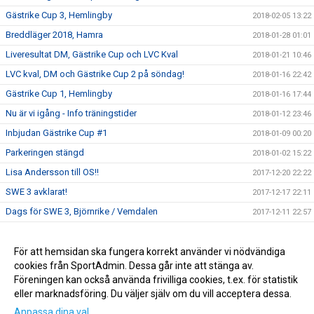
Gästrike Cup 3, Hemlingby
2018-02-05 13:22
Breddläger 2018, Hamra
2018-01-28 01:01
Liveresultat DM, Gästrike Cup och LVC Kval
2018-01-21 10:46
LVC kval, DM och Gästrike Cup 2 på söndag!
2018-01-16 22:42
Gästrike Cup 1, Hemlingby
2018-01-16 17:44
Nu är vi igång - Info träningstider
2018-01-12 23:46
Inbjudan Gästrike Cup #1
2018-01-09 00:20
Parkeringen stängd
2018-01-02 15:22
Lisa Andersson till OS!!
2017-12-20 22:22
SWE 3 avklarat!
2017-12-17 22:11
Dags för SWE 3, Björnrike / Vemdalen
2017-12-11 22:57
Inbjudan till Breddläger 2018
2017-12-05 00:15
SWE 2 - Läger i Björnrike
För att hemsidan ska fungera korrekt använder vi nödvändiga
2017-11-27 16:19
cookies från SportAdmin. Dessa går inte att stänga av.
GASK Klubbjacka 2017/2018
2017-11-13 21:16
Föreningen kan också använda frivilliga cookies, t.ex. för statistik
eller marknadsföring. Du väljer själv om du vill acceptera dessa.
Anpassa dina val