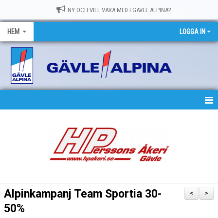
NY OCH VILL VARA MED I GÄVLE ALPINA?
HEM
LOGGA IN
HEM
NYHETER
OM GASK
MEDLEMSKAP
Alpinkampanj Team Sportia 30-
<
>
TRÄNING
50%