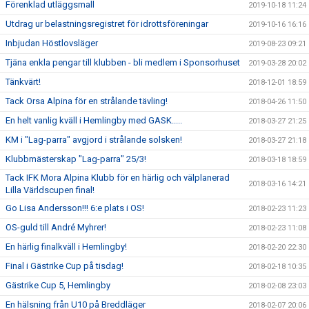
Förenklad utläggsmall
2019-10-18 11:24
Utdrag ur belastningsregistret för idrottsföreningar
2019-10-16 16:16
Inbjudan Höstlovsläger
2019-08-23 09:21
Tjäna enkla pengar till klubben - bli medlem i Sponsorhuset
2019-03-28 20:02
Tänkvärt!
2018-12-01 18:59
Tack Orsa Alpina för en strålande tävling!
2018-04-26 11:50
En helt vanlig kväll i Hemlingby med GASK.....
2018-03-27 21:25
KM i "Lag-parra" avgjord i strålande solsken!
2018-03-27 21:18
Klubbmästerskap "Lag-parra" 25/3!
2018-03-18 18:59
Tack IFK Mora Alpina Klubb för en härlig och välplanerad
2018-03-16 14:21
Lilla Världscupen final!
Go Lisa Andersson!!! 6:e plats i OS!
2018-02-23 11:23
OS-guld till André Myhrer!
2018-02-23 11:08
En härlig finalkväll i Hemlingby!
2018-02-20 22:30
Final i Gästrike Cup på tisdag!
2018-02-18 10:35
Gästrike Cup 5, Hemlingby
2018-02-08 23:03
En hälsning från U10 på Breddläger
2018-02-07 20:06