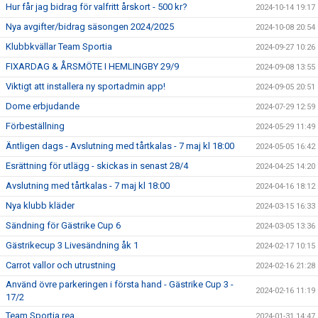
Hur får jag bidrag för valfritt årskort - 500 kr?
2024-10-14 19:17
Nya avgifter/bidrag säsongen 2024/2025
2024-10-08 20:54
Klubbkvällar Team Sportia
2024-09-27 10:26
FIXARDAG & ÅRSMÖTE I HEMLINGBY 29/9
2024-09-08 13:55
Viktigt att installera ny sportadmin app!
2024-09-05 20:51
Dome erbjudande
2024-07-29 12:59
Förbeställning
2024-05-29 11:49
Äntligen dags - Avslutning med tårtkalas - 7 maj kl 18:00
2024-05-05 16:42
Esrättning för utlägg - skickas in senast 28/4
2024-04-25 14:20
Avslutning med tårtkalas - 7 maj kl 18:00
2024-04-16 18:12
Nya klubb kläder
2024-03-15 16:33
Sändning för Gästrike Cup 6
2024-03-05 13:36
Gästrikecup 3 Livesändning åk 1
2024-02-17 10:15
Carrot vallor och utrustning
2024-02-16 21:28
Använd övre parkeringen i första hand - Gästrike Cup 3 -
2024-02-16 11:19
17/2
Team Sportia rea
2024-01-31 14:47