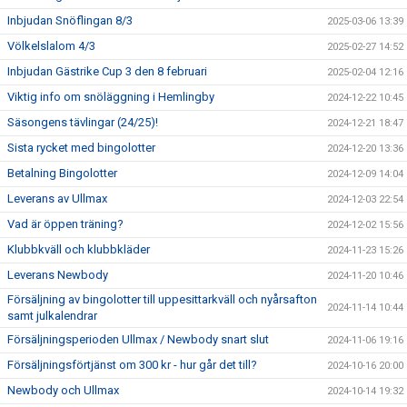
Inbjudan Snöflingan 8/3
2025-03-06 13:39
Völkelslalom 4/3
2025-02-27 14:52
Inbjudan Gästrike Cup 3 den 8 februari
2025-02-04 12:16
Viktig info om snöläggning i Hemlingby
2024-12-22 10:45
Säsongens tävlingar (24/25)!
2024-12-21 18:47
Sista rycket med bingolotter
2024-12-20 13:36
Betalning Bingolotter
2024-12-09 14:04
Leverans av Ullmax
2024-12-03 22:54
Vad är öppen träning?
2024-12-02 15:56
Klubbkväll och klubbkläder
2024-11-23 15:26
Leverans Newbody
2024-11-20 10:46
Försäljning av bingolotter till uppesittarkväll och nyårsafton
2024-11-14 10:44
samt julkalendrar
Försäljningsperioden Ullmax / Newbody snart slut
2024-11-06 19:16
Försäljningsförtjänst om 300 kr - hur går det till?
2024-10-16 20:00
Newbody och Ullmax
2024-10-14 19:32